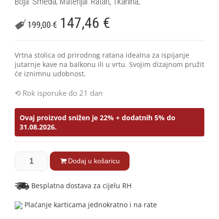
Boja: Smeđa; Materijal: Ratan, Tkanina;
147,46
€
199,00
€
Vrtna stolica od prirodnog ratana idealna za ispijanje
jutarnje kave na balkonu ili u vrtu. Svojim dizajnom pružit
će iznimnu udobnost.
Rok isporuke do 21 dan
Ovaj proizvod snižen je 22% + dodatnih 5% do
31.08.2026.
Dodaj u košaricu
Besplatna dostava za cijelu RH
Plaćanje karticama jednokratno i na rate