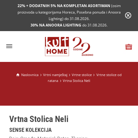
22% + DODATNIH 5% NA KOMPLETAN ASORTIMAN
(osim
proizvoda u kategorijama Horeca, Posebna ponuda i Anoora
Lighting) do 31.08.2026.
30% NA ANOORA LIGHTING
do 31.08.2026.
Naslovnica
Vrtni namještaj
Vrtne stolice
Vrtne stolice od
ratana
Vrtna Stolica Neli
Vrtna Stolica Neli
SENSE KOLEKCIJA