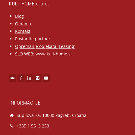
KULT HOME d.o.o.
Blog
O nama
Kontakt
Postanite partner
Opremanje objekata (Leasing)
SLO WEB:
www.kult-home.si
INFORMACIJE
Supilova 7a, 10000 Zagreb, Croatia
+385 1 5513 253