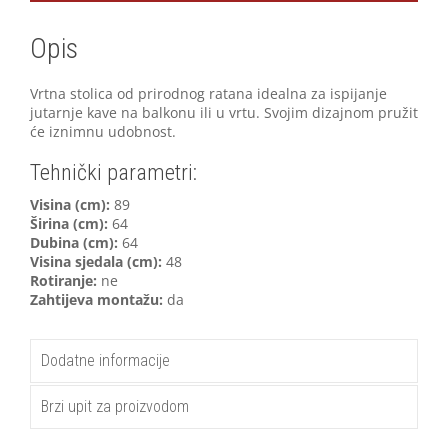
Opis
Vrtna stolica od prirodnog ratana idealna za ispijanje
jutarnje kave na balkonu ili u vrtu. Svojim dizajnom pružit
će iznimnu udobnost.
Tehnički parametri:
V
isina (cm):
89
Širina (cm):
64
Dubina (cm):
64
Visina sjedala (cm):
48
Rotiranje:
ne
Zahtijeva montažu:
da
Dodatne informacije
Brzi upit za proizvodom