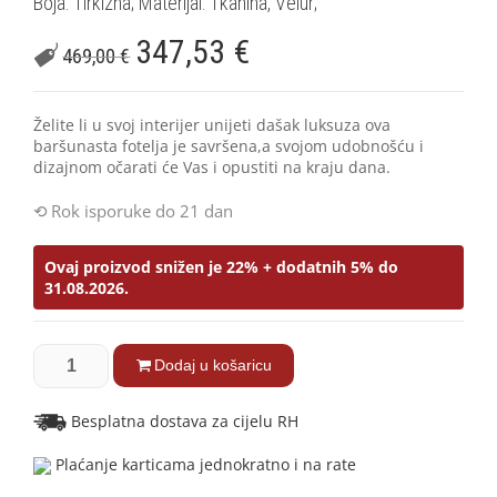
Boja: Tirkizna; Materijal: Tkanina, Velur;
347,53
€
469,00
€
Želite li u svoj interijer unijeti dašak luksuza ova
baršunasta fotelja je savršena,a svojom udobnošću i
dizajnom očarati će Vas i opustiti na kraju dana.
Rok isporuke do 21 dan
Ovaj proizvod snižen je 22% + dodatnih 5% do
31.08.2026.
Dodaj u košaricu
Besplatna dostava za cijelu RH
Plaćanje karticama jednokratno i na rate