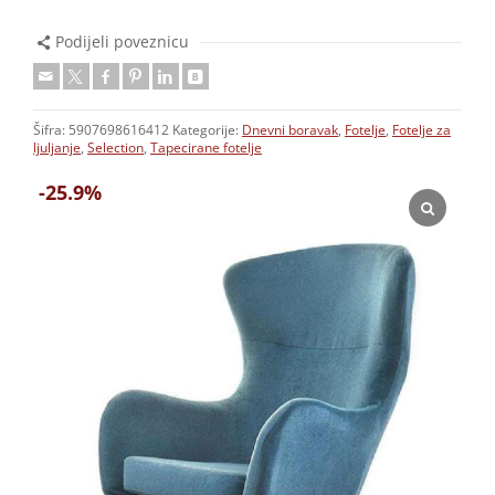
Podijeli poveznicu
Šifra:
5907698616412
Kategorije:
Dnevni boravak
,
Fotelje
,
Fotelje za
ljuljanje
,
Selection
,
Tapecirane fotelje
-25.9%