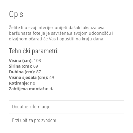
Opis
Želite li u svoj interijer unijeti dašak luksuza ova
baršunasta fotelja je savršena,a svojom udobnošću i
dizajnom očarati će Vas i opustiti na kraju dana.
Tehnički parametri:
V
isina (cm):
103
Širina (cm):
69
Dubina (cm):
87
Visina sjedala (cm):
49
Rotiranje:
ne
Zahtijeva montažu:
da
Dodatne informacije
Brzi upit za proizvodom