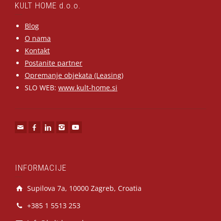
KULT HOME d.o.o.
Blog
O nama
Kontakt
Postanite partner
Opremanje objekata (Leasing)
SLO WEB:
www.kult-home.si
INFORMACIJE
Supilova 7a, 10000 Zagreb, Croatia
+385 1 5513 253