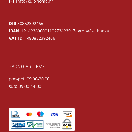
info@kult-home.hr
OIB
80852392466
IBAN
HR1423600001102734239, Zagrebačka banka
VAT ID
HR80852392466
RADNO VRIJEME
pon-pet: 09:00-20:00
sub: 09:00-14:00