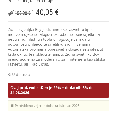
Boja: Zlatna; Materijal: Mjed;
140,05
€
189,00
€
Zidna svjetiljka Boy je dizajnersko rasvjetno tijelo s
motivom dječaka. Mogućnost odabira boje svjetla na
neutralnu, hladnu i toplu omogućuje vam da u
potpunosti prilagodite svjetiljku svojim željama.
Automatska promjena boje svjetla događa se svaki put
kada uključite i isključite lampu. Zidnu svjetiljku Boy
preporučujemo za moderan dizajn interijera kao stilsku
rasvjetu, ali i kao ukras.
U dolasku
Ovaj proizvod snižen je 22% + dodatnih 5% do
31.08.2026.
Predviđeno vrijeme dolaska listopad 2025.