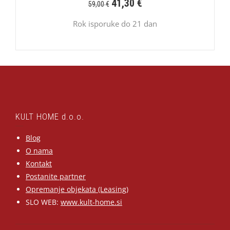
41,30
€
59,00
€
Rok isporuke do 21 dan
KULT HOME d.o.o.
Blog
O nama
Kontakt
Postanite partner
Opremanje objekata (Leasing)
SLO WEB:
www.kult-home.si