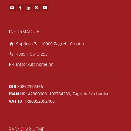
INFORMACIJE
Supilova 7a, 10000 Zagreb, Croatia
+385 1 5513 253
info@kult-home.hr
OIB
80852392466
IBAN
HR1423600001102734239, Zagrebačka banka
VAT ID
HR80852392466
RADNO VRIJEME