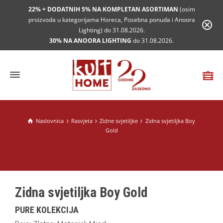
22% + DODATNIH 5% NA KOMPLETAN ASORTIMAN
(osim
proizvoda u kategorijama Horeca, Posebna ponuda i Anoora
Lighting) do 31.08.2026.
30% NA ANOORA LIGHTING
do 31.08.2026.
Naslovnica
Rasvjeta
Zidne svjetiljke
Zidna svjetiljka Boy
Gold
Zidna svjetiljka Boy Gold
PURE KOLEKCIJA