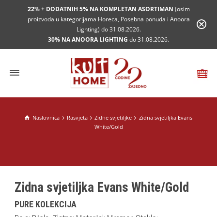
22% + DODATNIH 5% NA KOMPLETAN ASORTIMAN
(osim
proizvoda u kategorijama Horeca, Posebna ponuda i Anoora
Lighting) do 31.08.2026.
30% NA ANOORA LIGHTING
do 31.08.2026.
Naslovnica
Rasvjeta
Zidne svjetiljke
Zidna svjetiljka Evans
White/Gold
Zidna svjetiljka Evans White/Gold
PURE KOLEKCIJA