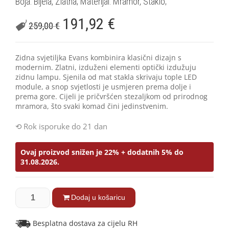
Boja: Bijela, Zlatna; Materijal: Mramor, Staklo;
191,92
€
259,00
€
Zidna svjetiljka Evans kombinira klasični dizajn s
modernim. Zlatni, izduženi elementi optički izdužuju
zidnu lampu. Sjenila od mat stakla skrivaju tople LED
module, a snop svjetlosti je usmjeren prema dolje i
prema gore. Cijeli je pričvršćen stezaljkom od prirodnog
mramora, što svaki komad čini jedinstvenim.
Rok isporuke do 21 dan
Ovaj proizvod snižen je 22% + dodatnih 5% do
31.08.2026.
Dodaj u košaricu
Besplatna dostava za cijelu RH