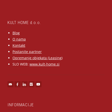
KULT HOME d.o.o.
Blog
O nama
Kontakt
Postanite partner
Opremanje objekata (Leasing)
SLO WEB:
www.kult-home.si
INFORMACIJE