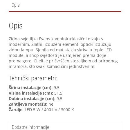
Opis
Opis
Zidna svjetiljka Evans kombinira klasični dizajn s
modernim. Zlatni, izduženi elementi optički izdužuju
zidnu lampu. Sjenila od mat stakla skrivaju tople LED
module, a snop svjetlosti je usmjeren prema dolje i
prema gore. Cijeli je pričvršćen stezaljkom od prirodnog
mramora, što svaki komad čini jedinstvenim.
Tehnički parametri:
Širina instalacije (cm):
9,5
Visina instalacije (cm):
51,5
Dubina instalacije (cm):
9,5
Zahtijeva montažu:
ne
Žarulje:
LED 5 W / 400 lm / 3000 K
Dodatne informacije