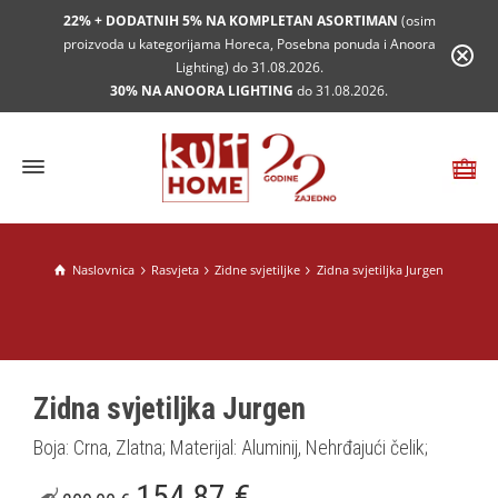
22% + DODATNIH 5% NA KOMPLETAN ASORTIMAN
(osim
proizvoda u kategorijama Horeca, Posebna ponuda i Anoora
Lighting) do 31.08.2026.
30% NA ANOORA LIGHTING
do 31.08.2026.
Naslovnica
Rasvjeta
Zidne svjetiljke
Zidna svjetiljka Jurgen
Zidna svjetiljka Jurgen
Boja: Crna, Zlatna; Materijal: Aluminij, Nehrđajući čelik;
154,87
€