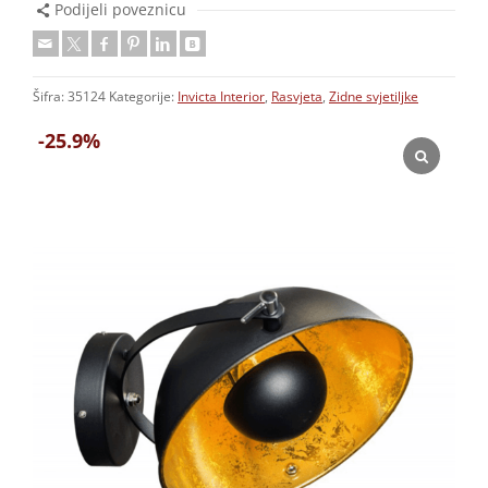
Podijeli poveznicu
Šifra:
35124
Kategorije:
Invicta Interior
,
Rasvjeta
,
Zidne svjetiljke
-25.9%