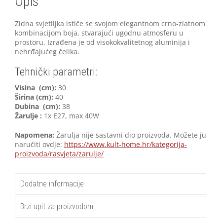
Opis
Zidna svjetiljka ističe se svojom elegantnom crno-zlatnom
kombinacijom boja, stvarajući ugodnu atmosferu u
prostoru. Izrađena je od visokokvalitetnog aluminija i
nehrđajućeg čelika.
Tehnički parametri:
Visina (cm):
30
Širina (cm):
40
Dubina (cm):
38
Žarulje :
1x E27, max 40W
Napomena:
Žarulja nije sastavni dio proizvoda. Možete ju
naručiti ovdje:
https://www.kult-home.hr/kategorija-
proizvoda/rasvjeta/zarulje/
Dodatne informacije
Brzi upit za proizvodom