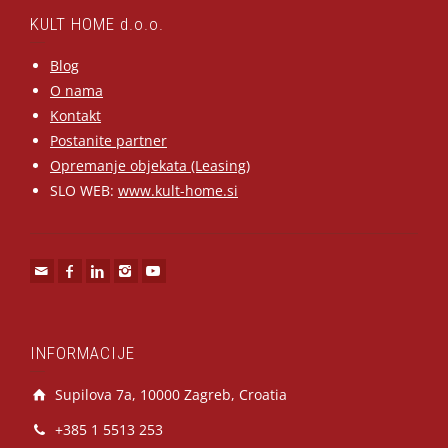
KULT HOME d.o.o.
Blog
O nama
Kontakt
Postanite partner
Opremanje objekata (Leasing)
SLO WEB:
www.kult-home.si
INFORMACIJE
Supilova 7a, 10000 Zagreb, Croatia
+385 1 5513 253