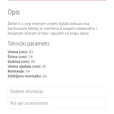
Opis
Želite li u svoj interijer unijeti dašak luksuza ova
baršunasta fotelja je savršena,a svojom udobnošću i
dizajnom očarati će Vas i opustiti na kraju dana.
Tehnički parametri:
V
isina (cm):
83
Širina (cm):
74
Dubina (cm):
89
Visina sjedala (cm):
45
Rotiranje:
ne
Zahtijeva montažu:
da
Dodatne informacije
Brzi upit za proizvodom