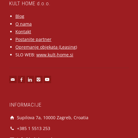
KULT HOME d.o.o.
Blog
O nama
Kontakt
Postanite partner
Opremanje objekata (Leasing)
SLO WEB:
www.kult-home.si
INFORMACIJE
Supilova 7a, 10000 Zagreb, Croatia
+385 1 5513 253