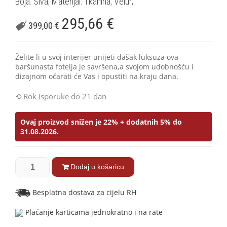
Boja: Siva; Materijal: Tkanina, Velur;
295,66
€
399,00
€
Želite li u svoj interijer unijeti dašak luksuza ova
baršunasta fotelja je savršena,a svojom udobnošću i
dizajnom očarati će Vas i opustiti na kraju dana.
Rok isporuke do 21 dan
Ovaj proizvod snižen je 22% + dodatnih 5% do
31.08.2026.
Dodaj u košaricu
Besplatna dostava za cijelu RH
Plaćanje karticama jednokratno i na rate