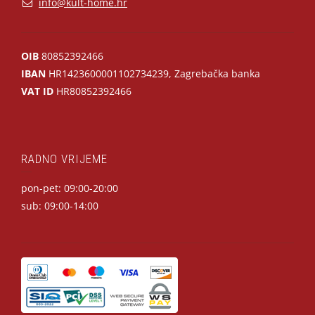
info@kult-home.hr
OIB
80852392466
IBAN
HR1423600001102734239, Zagrebačka banka
VAT ID
HR80852392466
RADNO VRIJEME
pon-pet: 09:00-20:00
sub: 09:00-14:00