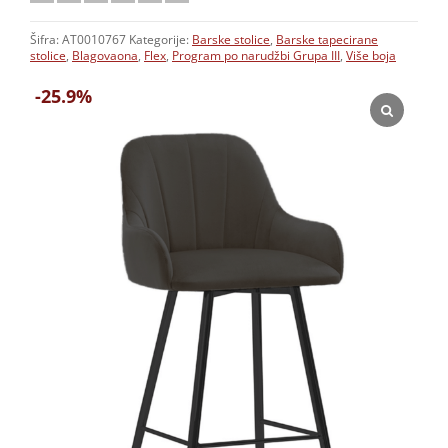
Šifra:
AT0010767
Kategorije:
Barske stolice
,
Barske tapecirane
stolice
,
Blagovaona
,
Flex
,
Program po narudžbi Grupa III
,
Više boja
-25.9%