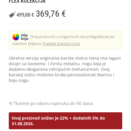
FLEX KOLEKCIJA
369,76
€
499,00
€
Ovaj proizvod u mogućnosti ste prilagođavati po
vlastitim željama.
Pregled tkanina i boja
Okretna verzija originalne barske stolice Hana ima lagani
dizajn sa šavovima i čvrstu metalnu nogu koja je
dodatno obogaćena rotirajućim mehanizmom. Ovoj
barskoj stolici možemo široko personalizirati tkaninu i
boju nogu.
Tkanine po izboru-isporuka do 90 dana
Ovaj proizvod snižen je 22% + dodatnih 5% do
31.08.2026.