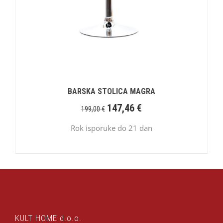
BARSKA STOLICA MAGRA
147,46
€
199,00
€
Rok isporuke do 21 dan
KULT HOME d.o.o.