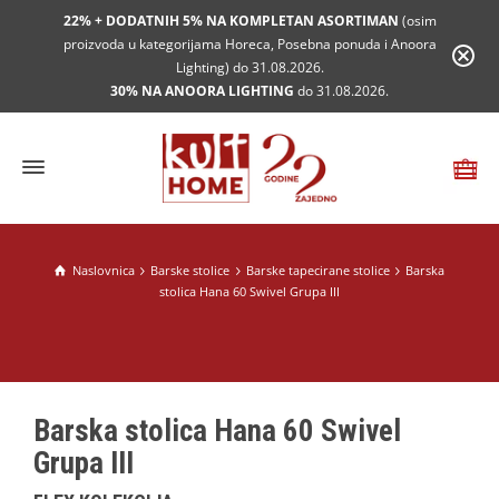
22% + DODATNIH 5% NA KOMPLETAN ASORTIMAN
(osim
proizvoda u kategorijama Horeca, Posebna ponuda i Anoora
Lighting) do 31.08.2026.
30% NA ANOORA LIGHTING
do 31.08.2026.
Naslovnica
Barske stolice
Barske tapecirane stolice
Barska
stolica Hana 60 Swivel Grupa III
Barska stolica Hana 60 Swivel
Grupa III