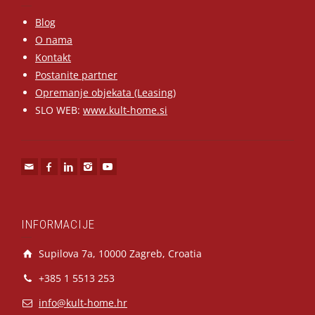
Blog
O nama
Kontakt
Postanite partner
Opremanje objekata (Leasing)
SLO WEB:
www.kult-home.si
INFORMACIJE
Supilova 7a, 10000 Zagreb, Croatia
+385 1 5513 253
info@kult-home.hr