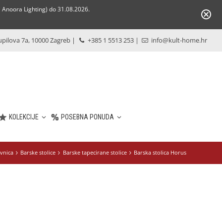
Anoora Lighting) do 31.08.2026.
pilova 7a, 10000 Zagreb
|
+385 1 5513 253
|
info@kult-home.hr
KOLEKCIJE
POSEBNA PONUDA
vnica
Barske stolice
Barske tapecirane stolice
Barska stolica Horus