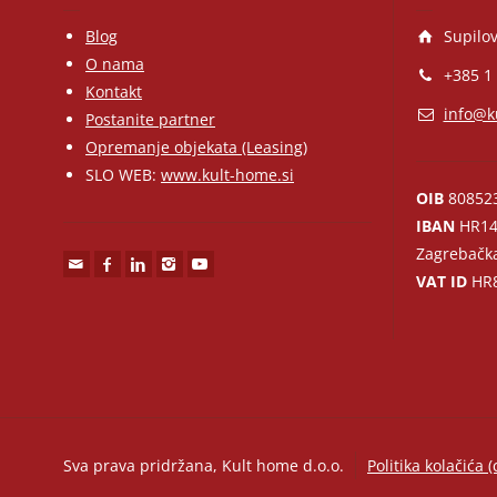
Blog
Supilov
O nama
+385 1
Kontakt
info@k
Postanite partner
Opremanje objekata (Leasing)
SLO WEB:
www.kult-home.si
OIB
80852
IBAN
HR14
Zagrebačk
VAT ID
HR8
Sva prava pridržana, Kult home d.o.o.
Politika kolačića (