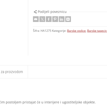
Podijeli poveznicu
Šifra:
HA1275
Kategorije:
Barske stolice
,
Barske tapecir
t za proizvodom
m postoljem pristajat će u interijere i ugostiteljske objekte.