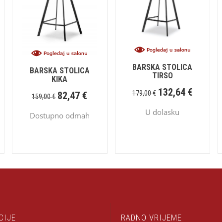
BARSKA STOLICA
BARSKA STOLICA
TIRSO
KIKA
132,64
€
179,00
€
82,47
€
159,00
€
U dolasku
Dostupno odmah
CIJE
RADNO VRIJEME