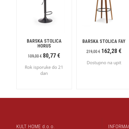
BARSKA STOLICA
BARSKA STOLICA FAY
HORUS
162,28
€
219,00
€
80,77
€
109,00
€
Dostupno na upit
Rok isporuke do 21
dan
KULT HOME d.o.o.
INFORMA