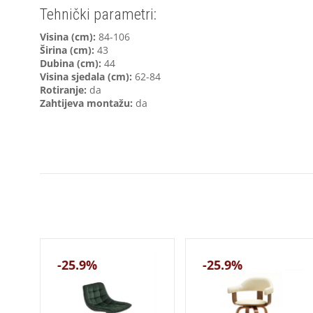
Tehnički parametri:
V
isina (cm):
84-106
Širina (cm):
43
Dubina (cm):
44
Visina sjedala (cm):
62-84
Rotiranje:
da
Zahtijeva montažu:
da
-25.9%
-25.9%