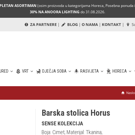
MPLETAN ASORTIMAN
(osim proizvoda u kategorijama Horeca, Posebna ponuda i 
30% NA ANOORA LIGHTING
do 31.08.2026.
ZA PARTNERE
|
BLOG
|
O NAMA
|
KONTAKT
|
Su
URED
VRT
DJEČJA SOBA
RASVJETA
HORECA
Naslo
Barska stolica Horus
SENSE KOLEKCIJA
Boja: Cimet; Materijal: Tkanina;