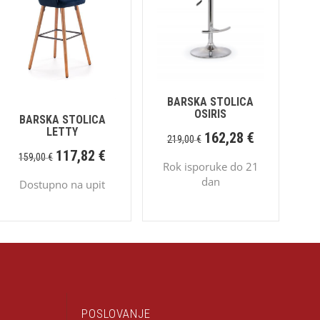
BARSKA STOLICA
OSIRIS
BARSKA STOLICA
LETTY
162,28
€
219,00
€
117,82
€
159,00
€
Rok isporuke do 21
dan
Dostupno na upit
POSLOVANJE