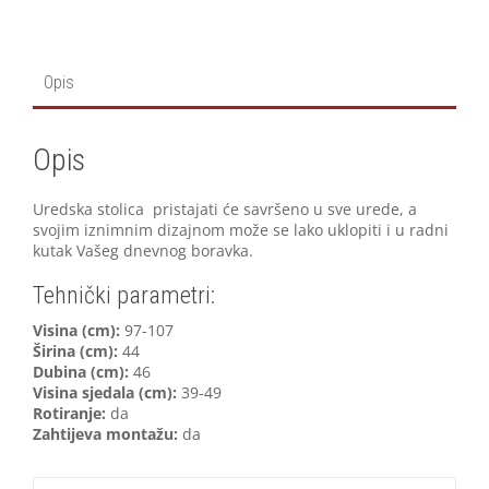
Opis
Opis
Uredska stolica pristajati će savršeno u sve urede, a
svojim iznimnim dizajnom može se lako uklopiti i u radni
kutak Vašeg dnevnog boravka.
Tehnički parametri:
V
isina (cm):
97-107
Širina (cm):
44
Dubina (cm):
46
Visina sjedala (cm):
39-49
Rotiranje:
da
Zahtijeva montažu:
da