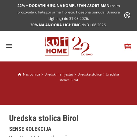
22% + DODATNIH 5% NA KOMPLETAN ASORTIMAN
(osim
proizvoda u kategorijama Horeca, Posebna ponuda i Anoora
Lighting) do 31.08.2026.
30% NA ANOORA LIGHTING
do 31.08.2026.
Naslovnica
Uredski namještaj
Uredske stolice
Uredska
stolica Birol
Uredska stolica Birol
SENSE KOLEKCIJA