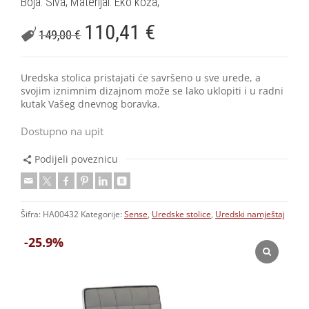
Boja: Siva; Materijal: Eko koža;
110,41
€
149,00
€
Uredska stolica pristajati će savršeno u sve urede, a
svojim iznimnim dizajnom može se lako uklopiti i u radni
kutak Vašeg dnevnog boravka.
Dostupno na upit
Podijeli poveznicu
Šifra:
HA00432
Kategorije:
Sense
,
Uredske stolice
,
Uredski namještaj
-25.9%