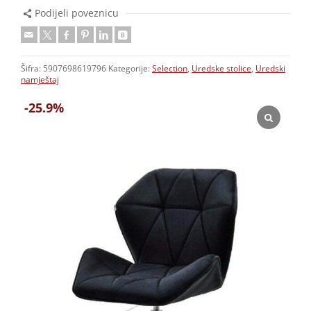
Podijeli poveznicu
Šifra:
5907698619796
Kategorije:
Selection
,
Uredske stolice
,
Uredski
namještaj
-25.9%