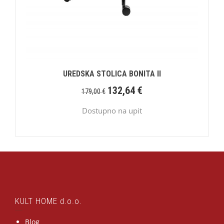
UREDSKA STOLICA BONITA II
132,64
€
179,00
€
Dostupno na upit
KULT HOME d.o.o.
Blog