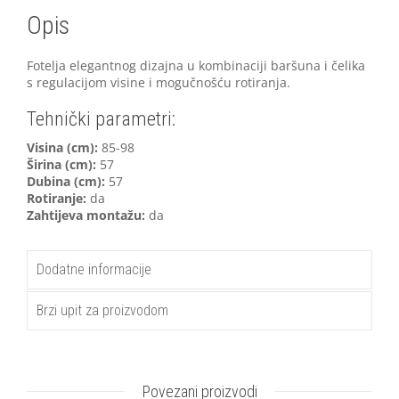
Opis
Fotelja elegantnog dizajna u kombinaciji baršuna i čelika
s regulacijom visine i mogučnošću rotiranja.
Tehnički parametri:
V
isina (cm):
85-98
Širina (cm):
57
Dubina (cm):
57
Rotiranje:
da
Zahtijeva montažu:
da
Dodatne informacije
Brzi upit za proizvodom
Povezani proizvodi