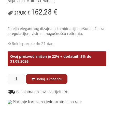
Boja: Crna; Materijal: Baršun;
162,28
€
219,00
€
Fotelja elegantnog dizajna u kombinaciji baršuna i čelika
s regulacijom visine i mogučnošću rotiranja.
Rok isporuke do 21 dan
Ovaj proizvod snižen je 22% + dodatnih 5% do
31.08.2026.
Dodaj u košaricu
Besplatna dostava za cijelu RH
Plaćanje karticama jednokratno i na rate