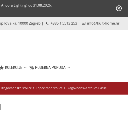
Anoora Lighting) do 31.08.2026.
pilova 7a, 10000 Zagreb
|
+385 1 5513 253
|
info@kult-home.hr
KOLEKCIJE
POSEBNA PONUDA
Blagovaonske stolice
Tapecirane stolice
Blagovaonska stolica Cassel
l