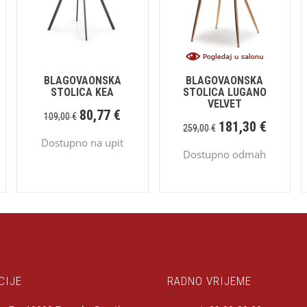
BLAGOVAONSKA
BLAGOVAONSKA
STOLICA KEA
STOLICA LUGANO
VELVET
80,77
€
109,00
€
181,30
€
259,00
€
Dostupno na upit
Dostupno odmah
CIJE
RADNO VRIJEME