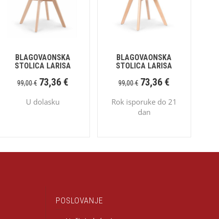
BLAGOVAONSKA
BLAGOVAONSKA
STOLICA LARISA
STOLICA LARISA
73,36
€
73,36
€
99,00
€
99,00
€
U dolasku
Rok isporuke do 21
dan
POSLOVANJE