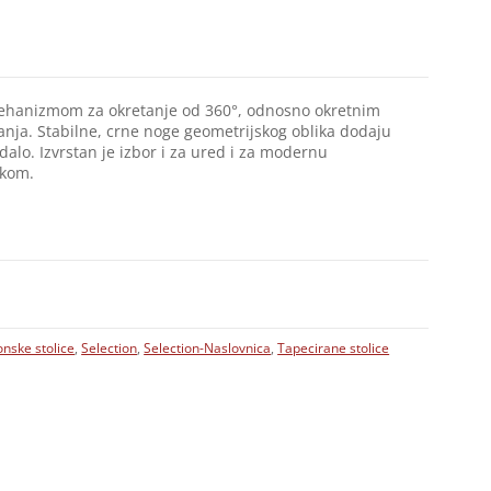
 mehanizmom za okretanje od 360°, odnosno okretnim
anja. Stabilne, crne noge geometrijskog oblika dodaju
dalo. Izvrstan je izbor i za ured i za modernu
ikom.
nske stolice
,
Selection
,
Selection-Naslovnica
,
Tapecirane stolice