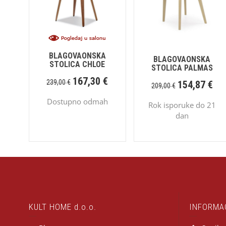
BLAGOVAONSKA
BLAGOVAONSKA
STOLICA CHLOE
STOLICA PALMAS
167,30
€
239,00
€
154,87
€
209,00
€
Dostupno odmah
Rok isporuke do 21
dan
KULT HOME d.o.o.
INFORMA