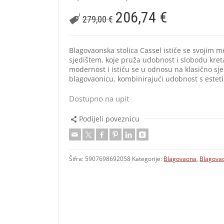
206,74
€
279,00
€
Blagovaonska stolica Cassel ističe se svojim
sjedištem, koje pruža udobnost i slobodu kret
modernost i ističu se u odnosu na klasično sje
blagovaonicu, kombinirajući udobnost s estet
Dostupno na upit
Podijeli poveznicu
Šifra:
5907698692058
Kategorije:
Blagovaona
,
Blagovao