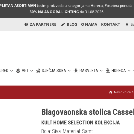
MPLETAN ASORTIMAN
(osim proizvoda u kategorijama Horeca, Posebna ponuda i 
30% NA ANOORA LIGHTING
do 31.08.2026.
ZA PARTNERE
|
BLOG
|
O NAMA
|
KONTAKT
|
Su
URED
VRT
DJEČJA SOBA
RASVJETA
HORECA
Naslovnica
Blagovaonska stolica Casse
KULT HOME SELECTION KOLEKCIJA
Boja: Siva; Materijal: Samt;