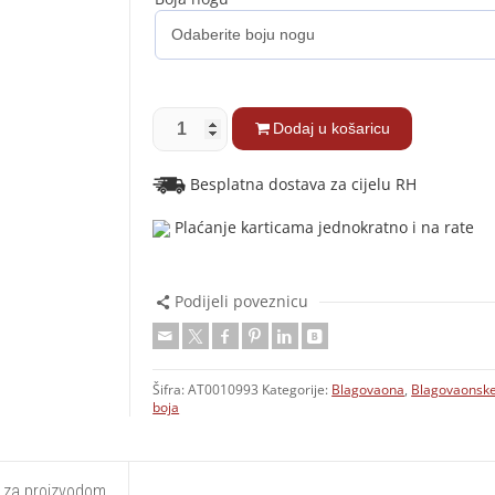
Dodaj u košaricu
Besplatna dostava za cijelu RH
Plaćanje karticama jednokratno i na rate
Podijeli poveznicu
Šifra:
AT0010993
Kategorije:
Blagovaona
,
Blagovaonske
boja
t za proizvodom