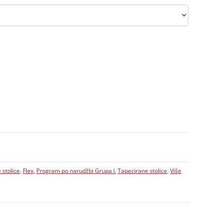
 stolice
,
Flex
,
Program po narudžbi Grupa I
,
Tapecirane stolice
,
Više