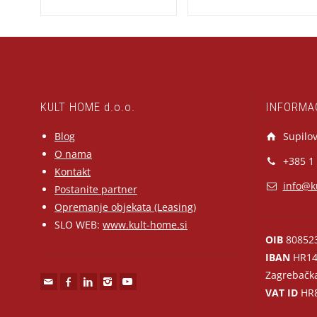
KULT HOME d.o.o.
INFORMA
Blog
Supilov
O nama
+385 1
Kontakt
info@k
Postanite partner
Opremanje objekata (Leasing)
SLO WEB:
www.kult-home.si
OIB
80852
IBAN
HR14
Zagrebačk
VAT ID
HR8