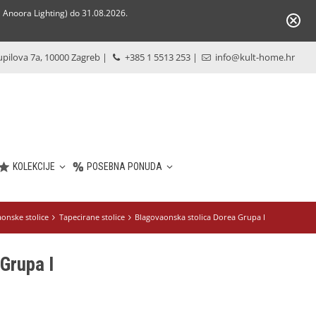
Anoora Lighting) do 31.08.2026.
pilova 7a, 10000 Zagreb
|
+385 1 5513 253
|
info@kult-home.hr
KOLEKCIJE
POSEBNA PONUDA
onske stolice
Tapecirane stolice
Blagovaonska stolica Dorea Grupa I
Grupa I