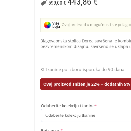
443,86
€
599,00
€
Ovaj proizvod u mogućnosti ste prilagođ
Blagovaonska stolica Dorea savršena je kombina
bezvremenskom dizajnu, savršeno se uklapa u
Tkanine po izboru-isporuka do 90 dana
Ovaj proizvod snižen je 22% + dodatnih 5% 
Odaberite kolekciju tkanine
*
Boja nogu
*