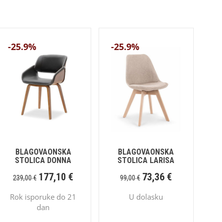
-25.9%
-25.9%
BLAGOVAONSKA
BLAGOVAONSKA
STOLICA DONNA
STOLICA LARISA
177,10
€
73,36
€
239,00
€
99,00
€
Rok isporuke do 21
U dolasku
dan