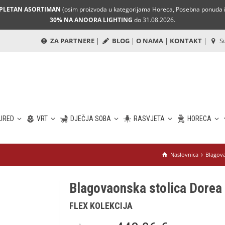
MPLETAN ASORTIMAN
(osim proizvoda u kategorijama Horeca, Posebna ponuda i 
30% NA ANOORA LIGHTING
do 31.08.2026.
ZA PARTNERE
|
BLOG
|
O NAMA
|
KONTAKT
|
Su
URED
VRT
DJEČJA SOBA
RASVJETA
HORECA
Naslovnica
Blagova
Blagovaonska stolica Dorea 
FLEX KOLEKCIJA