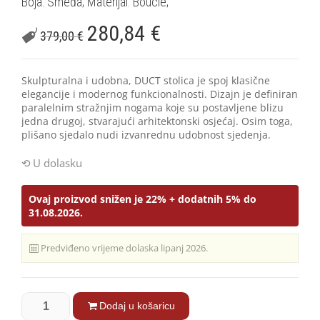
Boja: Smeđa; Materijal: Bouclé;
280,84
€
379,00
€
Skulpturalna i udobna, DUCT stolica je spoj klasične
elegancije i modernog funkcionalnosti. Dizajn je definiran
paralelnim stražnjim nogama koje su postavljene blizu
jedna drugoj, stvarajući arhitektonski osjećaj. Osim toga,
plišano sjedalo nudi izvanrednu udobnost sjedenja.
U dolasku
Ovaj proizvod snižen je 22% + dodatnih 5% do
31.08.2026.
Predviđeno vrijeme dolaska lipanj 2026.
Dodaj u košaricu