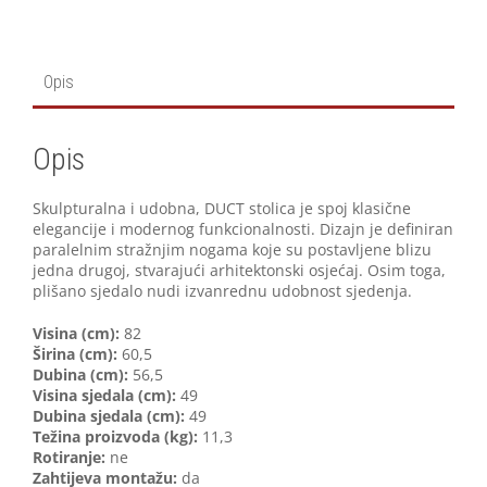
Opis
Opis
Skulpturalna i udobna, DUCT stolica je spoj klasične
elegancije i modernog funkcionalnosti. Dizajn je definiran
paralelnim stražnjim nogama koje su postavljene blizu
jedna drugoj, stvarajući arhitektonski osjećaj. Osim toga,
plišano sjedalo nudi izvanrednu udobnost sjedenja.
Visina (cm):
82
Širina (cm):
60,5
Dubina (cm):
56,5
Visina sjedala (cm):
49
Dubina sjedala (cm):
49
Težina proizvoda (kg):
11,3
Rotiranje:
ne
Zahtijeva montažu:
da