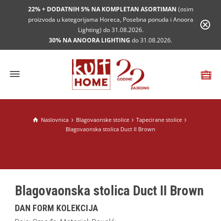
22% + DODATNIH 5% NA KOMPLETAN ASORTIMAN
(osim
proizvoda u kategorijama Horeca, Posebna ponuda i Anoora
Lighting) do 31.08.2026.
30% NA ANOORA LIGHTING
do 31.08.2026.
Naslovnica
Blagovaonske stolice
Tapecirane stolice
Blagovaonska stolica Duct II Brown
Blagovaonska stolica Duct II Brown
DAN FORM KOLEKCIJA