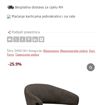
Besplatna dostava za cijelu RH
Plaćanje karticama jednokratno i na rate
Podijeli poveznicu
Šifra:
DF001361
Kategorije:
Blagovaona
,
Blagovaonske stolice
,
Dan-
Form
,
Tapecirane stolice
-25.9%