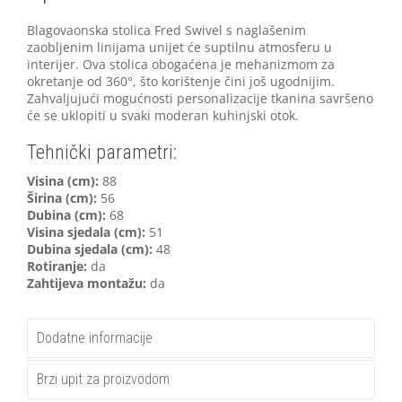
Blagovaonska stolica Fred Swivel s naglašenim
zaobljenim linijama unijet će suptilnu atmosferu u
interijer. Ova stolica obogaćena je mehanizmom za
okretanje od 360°, što korištenje čini još ugodnijim.
Zahvaljujući mogućnosti personalizacije tkanina savršeno
će se uklopiti u svaki moderan kuhinjski otok.
Tehnički parametri:
Visina (cm):
88
Širina (cm):
56
Dubina (cm):
68
Visina sjedala (cm):
51
Dubina sjedala (cm):
48
Rotiranje:
da
Zahtijeva montažu:
da
Dodatne informacije
Brzi upit za proizvodom