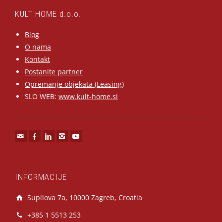
KULT HOME d.o.o.
Blog
O nama
Kontakt
Postanite partner
Opremanje objekata (Leasing)
SLO WEB:
www.kult-home.si
INFORMACIJE
Supilova 7a, 10000 Zagreb, Croatia
+385 1 5513 253