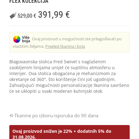
FLEX KOLEKCIJA
391,99
€
529,00
€
Ovaj proizvod u mogućnosti ste prilagođavati po
vlastitim željama.
Pregled tkanina i boja
Blagovaonska stolica Fred Swivel s naglašenim
zaobljenim linijama unijet će suptilnu atmosferu u
interijer. Ova stolica obogaćena je mehanizmom za
okretanje od 360°, što korištenje čini još ugodnijim.
Zahvaljujući mogućnosti personalizacije tkanina savršeno
će se uklopiti u svaki moderan kuhinjski otok.
Tkanine po izboru-isporuka do 90 dana
Ovaj proizvod snižen je 22% + dodatnih 5% do
31.08.2026.