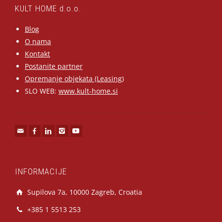
KULT HOME d.o.o.
Blog
O nama
Kontakt
Postanite partner
Opremanje objekata (Leasing)
SLO WEB:
www.kult-home.si
INFORMACIJE
Supilova 7a, 10000 Zagreb, Croatia
+385 1 5513 253