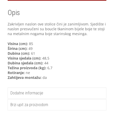
Opis
Zakrivljen naslon ove stolice čini je zanimljivom. Sjedište i
naslon presvučeni su boucle tkaninom bijele boje te stoji
na metalnim nogama boje starinskog mesinga.
Visina (cm):
85
Širina (cm):
49
Dubina (cm):
61
Visina sjedala (cm):
48,5
Dubina sjedala (cm):
44
Težina proizvoda (kg):
6,7
Rotiranje:
ne
Zahtijeva montažu:
da
Dodatne informacije
Brzi upit za proizvodom