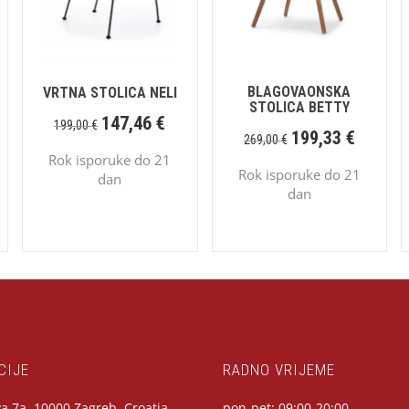
BLAGOVAONSKA
VRTNA STOLICA NELI
STOLICA BETTY
147,46
€
199,00
€
199,33
€
269,00
€
Rok isporuke do 21
Rok isporuke do 21
dan
dan
CIJE
RADNO VRIJEME
a 7a, 10000 Zagreb, Croatia
pon-pet: 09:00-20:00