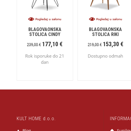
BLAGOVAONSKA
BLAGOVAONSKA
STOLICA CINDY
STOLICA RIKI
177,10
€
153,30
€
239,00
€
219,00
€
Rok isporuke do 21
Dostupno odmah
dan
KULT HOME d.o.o.
INFORMA
Blog
Supilov