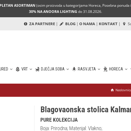
MPLETAN ASORTIMAN
(osim proizvoda u kategorijama Horeca, Posebna ponuda i 
30% NA ANOORA LIGHTING
do 31.08.2026.
ZA PARTNERE
|
BLOG
|
O NAMA
|
KONTAKT
|
Su
URED
VRT
DJEČJA SOBA
RASVJETA
HORECA
Naslovnic
Blagovaonska stolica Kalma
PURE KOLEKCIJA
Boja: Prirodna; Materijal: Vlakno;