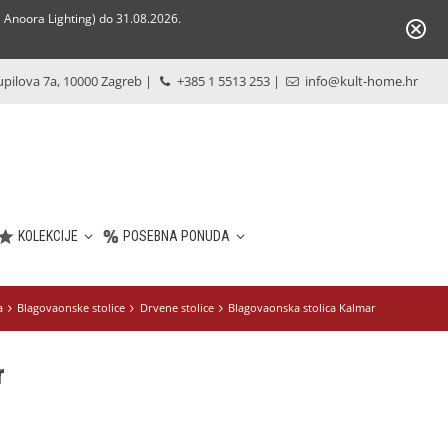
Anoora Lighting) do 31.08.2026.
pilova 7a, 10000 Zagreb
|
+385 1 5513 253
|
info@kult-home.hr
KOLEKCIJE
POSEBNA PONUDA
a
Blagovaonske stolice
Drvene stolice
Blagovaonska stolica Kalmar
r