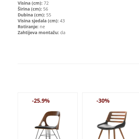
V
isina (cm):
72
Širina (cm):
56
Dubina (cm):
55
Visina sjedala (cm):
43
Rotiranje:
ne
Zahtijeva montažu:
da
-25.9%
-30%