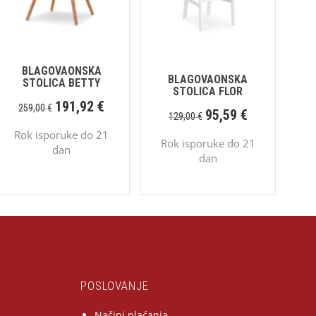
BLAGOVAONSKA
BLAGOVAONSKA
STOLICA BETTY
STOLICA FLOR
191,92
€
259,00
€
95,59
€
129,00
€
Rok isporuke do 21
Rok isporuke do 21
dan
dan
POSLOVANJE
Načini plaćanja