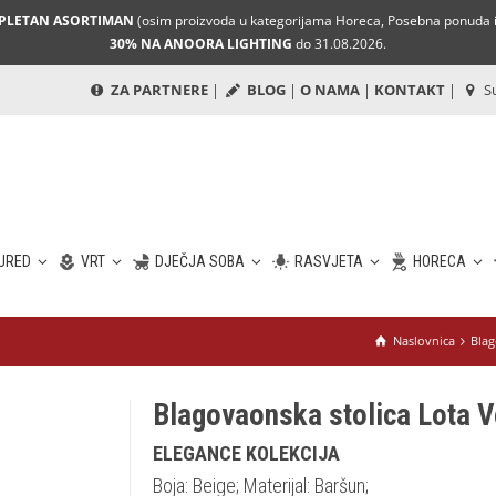
MPLETAN ASORTIMAN
(osim proizvoda u kategorijama Horeca, Posebna ponuda i 
30% NA ANOORA LIGHTING
do 31.08.2026.
ZA PARTNERE
|
BLOG
|
O NAMA
|
KONTAKT
|
Su
URED
VRT
DJEČJA SOBA
RASVJETA
HORECA
Naslovnica
Blag
Blagovaonska stolica Lota V
ELEGANCE KOLEKCIJA
Boja: Beige; Materijal: Baršun;