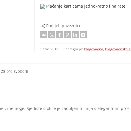
Plaćanje karticama jednokratno i na rate
Podijeli poveznicu
Šifra:
SG10030
Kategorije:
Blagovaona
,
Blagovaonske st
t za proizvodom
 crne noge. Sjedište stolice je zaobljenih linija s elegantnim proš