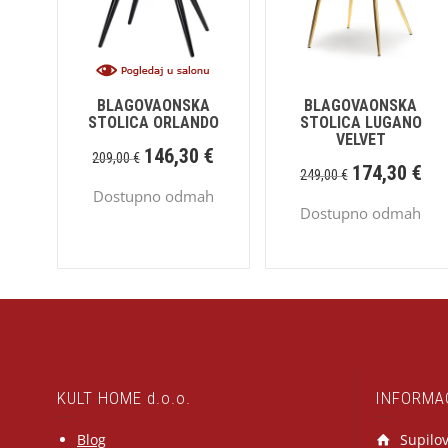
BLAGOVAONSKA
BLAGOVAONSKA
STOLICA ORLANDO
STOLICA LUGANO
VELVET
146,30
€
209,00
€
174,30
€
249,00
€
Dostupno odmah
Dostupno odmah
KULT HOME d.o.o.
INFORMA
Blog
Supilov