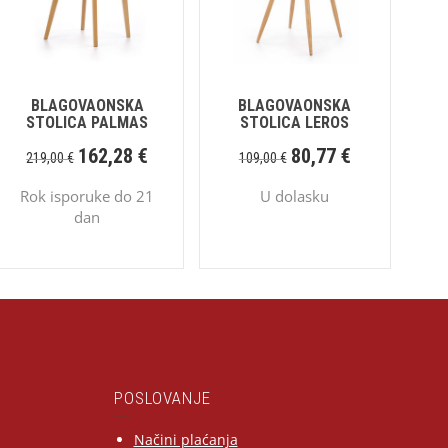
BLAGOVAONSKA
BLAGOVAONSKA
STOLICA PALMAS
STOLICA LEROS
162,28
€
80,77
€
219,00
€
109,00
€
Rok isporuke do 21
U dolasku
dan
POSLOVANJE
Načini plaćanja