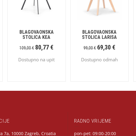
BLAGOVAONSKA
BLAGOVAONSKA
STOLICA KEA
STOLICA LARISA
80,77
€
69,30
€
109,00
€
99,00
€
Dostupno na upit
Dostupno odmah
CIJE
RADNO VRIJEME
a 7a, 10000 Zagreb, Croatia
pon-pet: 09:00-20:00