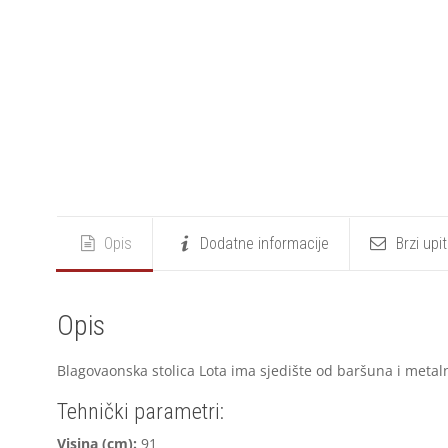
Opis
Dodatne informacije
Brzi upi
Opis
Blagovaonska stolica Lota ima sjedište od baršuna i metalne
Tehnički parametri:
V
isina (cm):
91