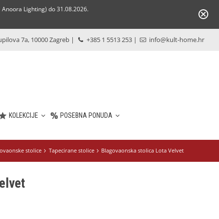
Anoora Lighting) do 31.08.2026.
pilova 7a, 10000 Zagreb
|
+385 1 5513 253
|
info@kult-home.hr
KOLEKCIJE
POSEBNA PONUDA
ovaonske stolice
Tapecirane stolice
Blagovaonska stolica Lota Velvet
elvet