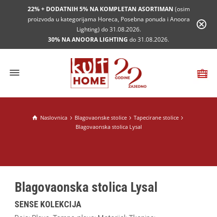
22% + DODATNIH 5% NA KOMPLETAN ASORTIMAN
(osim
proizvoda u kategorijama Horeca, Posebna ponuda i Anoora
Lighting) do 31.08.2026.
30% NA ANOORA LIGHTING
do 31.08.2026.
Naslovnica
Blagovaonske stolice
Tapecirane stolice
Blagovaonska stolica Lysal
Blagovaonska stolica Lysal
SENSE KOLEKCIJA