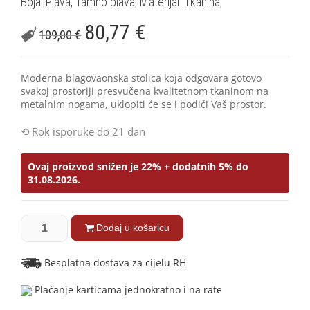
Boja: Plava, Tamno plava; Materijal: Tkanina;
80,77
€
109,00
€
Moderna blagovaonska stolica koja odgovara gotovo
svakoj prostoriji presvučena kvalitetnom tkaninom na
metalnim nogama, uklopiti će se i podići Vaš prostor.
Rok isporuke do 21 dan
Ovaj proizvod snižen je 22% + dodatnih 5% do
31.08.2026.
Dodaj u košaricu
Besplatna dostava za cijelu RH
Plaćanje karticama jednokratno i na rate