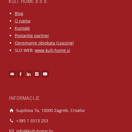
KULT HOME d.o.o.
Blog
O nama
Kontakt
Postanite partner
Opremanje objekata (Leasing)
SLO WEB:
www.kult-home.si
INFORMACIJE
Supilova 7a, 10000 Zagreb, Croatia
+385 1 5513 253
info@kult-home.hr