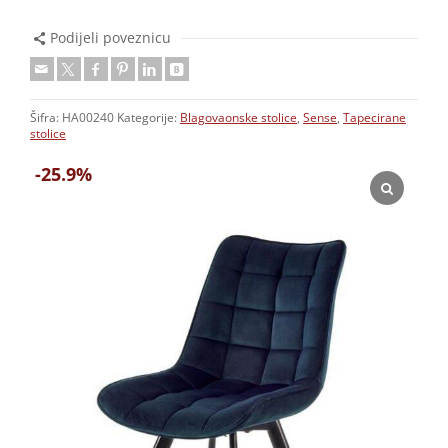
Podijeli poveznicu
Šifra:
HA00240
Kategorije:
Blagovaonske stolice
,
Sense
,
Tapecirane
stolice
-25.9%