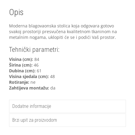
Opis
Moderna blagovaonska stolica koja odgovara gotovo
svakoj prostoriji presvučena kvalitetnom tkaninom na
metalnim nogama, uklopiti će se i podići Vaš prostor.
Tehnički parametri:
V
isina (cm):
84
Širina (cm):
46
Dubina (cm):
61
Visina sjedala (cm):
48
Rotiranje:
ne
Zahtijeva montažu:
da
Dodatne informacije
Brzi upit za proizvodom