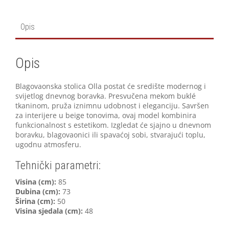
Opis
Opis
Blagovaonska stolica Olla postat će središte modernog i
svijetlog dnevnog boravka. Presvučena mekom buklé
tkaninom, pruža iznimnu udobnost i eleganciju. Savršen
za interijere u beige tonovima, ovaj model kombinira
funkcionalnost s estetikom. Izgledat će sjajno u dnevnom
boravku, blagovaonici ili spavaćoj sobi, stvarajući toplu,
ugodnu atmosferu.
Tehnički parametri:
Visina (cm):
85
Dubina (cm):
73
Širina (cm):
50
Visina sjedala (cm):
48