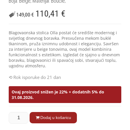
Boja: Beige; Materijal: Bouclé;
110,41
€
149,00
€
Blagovaonska stolica Olla postat će središte modernog i
svijetlog dnevnog boravka. Presvučena mekom buklé
tkaninom, pruža iznimnu udobnost i eleganciju. Savršen
za interijere u beige tonovima, ovaj model kombinira
funkcionalnost s estetikom. Izgledat će sjajno u dnevnom
boravku, blagovaonici ili spavaćoj sobi, stvarajući toplu,
ugodnu atmosferu.
Rok isporuke do 21 dan
Ovaj proizvod snižen je 22% + dodatnih 5% do
31.08.2026.
Dodaj u košaricu