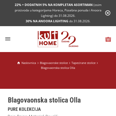
22% + DODATNIH 5% NA KOMPLETAN ASORTIMAN
(osim
proizvoda u kategorijama Horeca, Posebna ponuda i Anoora
Lighting) do 31.08.2026.
30% NA ANOORA LIGHTING
do 31.08.2026.
Naslovnica
Blagovaonske stolice
Tapecirane stolice
Blagovaonska stolica Olla
Blagovaonska stolica Olla
PURE KOLEKCIJA