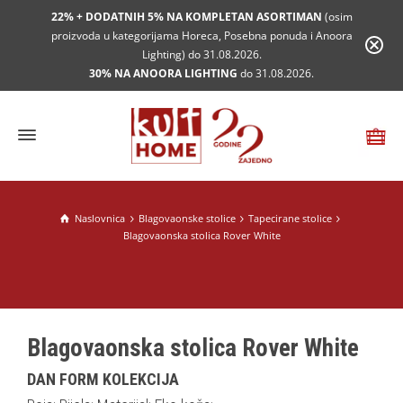
22% + DODATNIH 5% NA KOMPLETAN ASORTIMAN
(osim
proizvoda u kategorijama Horeca, Posebna ponuda i Anoora
Lighting) do 31.08.2026.
30% NA ANOORA LIGHTING
do 31.08.2026.
Naslovnica
Blagovaonske stolice
Tapecirane stolice
Blagovaonska stolica Rover White
Blagovaonska stolica Rover White
DAN FORM KOLEKCIJA