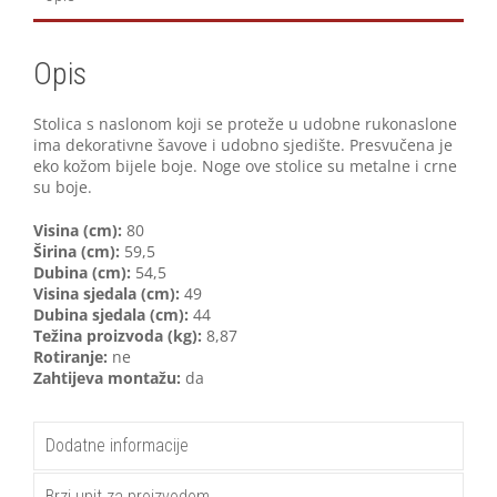
Opis
Stolica s naslonom koji se proteže u udobne rukonaslone
ima dekorativne šavove i udobno sjedište. Presvučena je
eko kožom bijele boje. Noge ove stolice su metalne i crne
su boje.
Visina (cm):
80
Širina (cm):
59,5
Dubina (cm):
54,5
Visina sjedala (cm):
49
Dubina sjedala (cm):
44
Težina proizvoda (kg):
8,87
Rotiranje:
ne
Zahtijeva montažu:
da
Dodatne informacije
Brzi upit za proizvodom