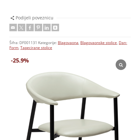
Podijeli poveznicu
Šifra:
DF001131
Kategorije:
Blagovaona
,
Blagovaonske stolice
,
Dan-
Form
,
Tapecirane stolice
-25.9%