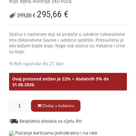
Boja: Bijela; Materijal: Eko koža;
295,66
€
399,00
€
Stolica s naslonom koji se proteže u udobne rukonaslone
ima dekorativne šavove i udobno sjedište. Presvučena je
eko kožom bijele boje. Noge ove stolice su metalne i crne
su boje.
Rok isporuke do 21 dan
Ovaj proizvod snižen je 22% + dodatnih 5% do
31.08.2026.
Dodaj u košaricu
Besplatna dostava za cijelu RH
Plaćanje karticama jednokratno i na rate