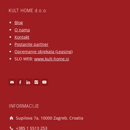
KULT HOME d.o.o.
Blog
O nama
Kontakt
Postanite partner
Opremanje objekata (Leasing)
SLO WEB:
www.kult-home.si
INFORMACIJE
Supilova 7a, 10000 Zagreb, Croatia
+385 1 5513 253