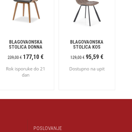
BLAGOVAONSKA
BLAGOVAONSKA
STOLICA DONNA
STOLICA KOS
177,10
€
95,59
€
239,00
€
129,00
€
Rok isporuke do 21
Dostupno na upit
dan
POSLOVANJE