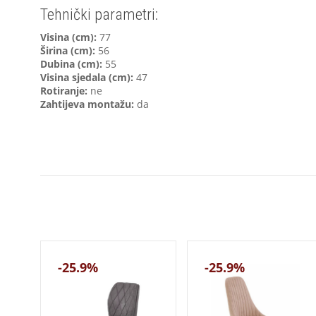
Tehnički parametri:
V
isina (cm):
77
Širina (cm):
56
Dubina (cm):
55
Visina sjedala (cm):
47
Rotiranje:
ne
Zahtijeva montažu:
da
-25.9%
-25.9%