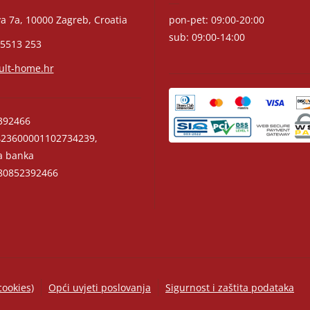
a 7a, 10000 Zagreb, Croatia
pon-pet: 09:00-20:00
sub: 09:00-14:00
 5513 253
ult-home.hr
392466
23600001102734239,
a banka
0852392466
cookies)
Opći uvjeti poslovanja
Sigurnost i zaštita podataka