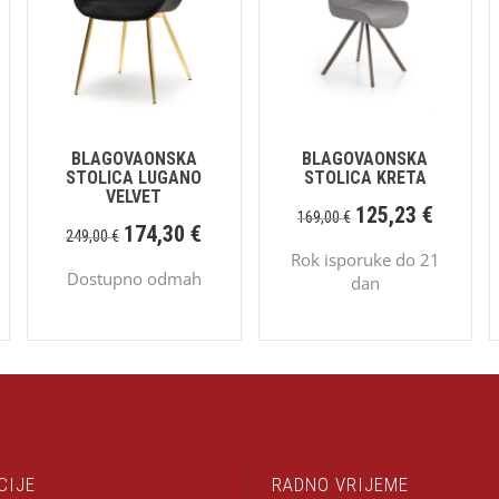
BLAGOVAONSKA
BLAGOVAONSKA
STOLICA LUGANO
STOLICA KRETA
VELVET
125,23
€
169,00
€
174,30
€
249,00
€
Rok isporuke do 21
Dostupno odmah
dan
CIJE
RADNO VRIJEME