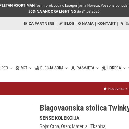
MPLETAN ASORTIMAN
(osim proizvoda u kategorijama Horeca, Posebna ponuda i 
30% NA ANOORA LIGHTING
do 31.08.2026.
ZA PARTNERE
|
BLOG
|
O NAMA
|
KONTAKT
|
Su
URED
VRT
DJEČJA SOBA
RASVJETA
HORECA
Naslovnica
Blagovaonska stolica Twink
SENSE KOLEKCIJA
Boja: Crna, Orah; Materijal: Tkanina;