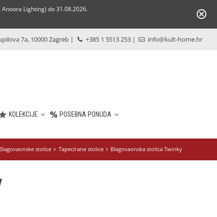
Anoora Lighting) do 31.08.2026.
pilova 7a, 10000 Zagreb
|
+385 1 5513 253
|
info@kult-home.hr
KOLEKCIJE
POSEBNA PONUDA
Blagovaonske stolice
Tapecirane stolice
Blagovaonska stolica Twinky
y