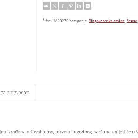
Šifra:
HA00270
Kategorije:
Blagovaonske stolice
,
Sense
t za proizvodom
ajna izrađena od kvalitetnog drveta i ugodnog baršuna unijeti će u V