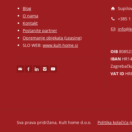
Blog
Supilov
O nama
+385 1
Kontakt
info@k
Postanite partner
Opremanje objekata (Leasing)
SLO WEB:
www.kult-home.si
OIB
80852
IBAN
HR14
Zagrebačk
VAT ID
HR8
Sva prava pridržana, Kult home d.o.o.
Politika kolačića (