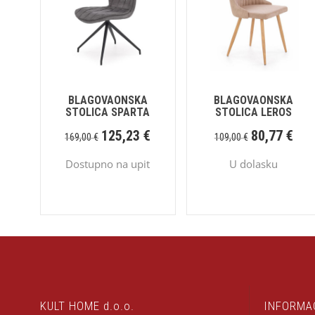
BLAGOVAONSKA
BLAGOVAONSKA
STOLICA SPARTA
STOLICA LEROS
125,23
€
80,77
€
169,00
€
109,00
€
Dostupno na upit
U dolasku
KULT HOME d.o.o.
INFORMA