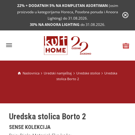
22% + DODATNIH 5% NA KOMPLETAN ASORTIMAN
(osim
proizvoda u kategorijama Horeca, Posebna ponuda i Anoora
Lighting) do 31.08.2026.
30% NA ANOORA LIGHTING
do 31.08.2026.
Naslovnica
Uredski namještaj
Uredske stolice
Uredska
stolica Borto 2
Uredska stolica Borto 2
SENSE KOLEKCIJA