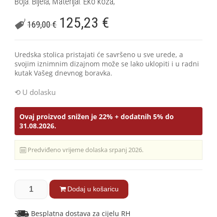
Boja: Bijela; Materijal: Eko koža;
125,23
€
169,00
€
Uredska stolica pristajati će savršeno u sve urede, a
svojim iznimnim dizajnom može se lako uklopiti i u radni
kutak Vašeg dnevnog boravka.
U dolasku
Ovaj proizvod snižen je 22% + dodatnih 5% do
31.08.2026.
Predviđeno vrijeme dolaska srpanj 2026.
Dodaj u košaricu
Besplatna dostava za cijelu RH