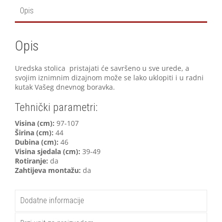
Opis
Opis
Uredska stolica pristajati će savršeno u sve urede, a
svojim iznimnim dizajnom može se lako uklopiti i u radni
kutak Vašeg dnevnog boravka.
Tehnički parametri:
V
isina (cm):
97-107
Širina (cm):
44
Dubina (cm):
46
Visina sjedala (cm):
39-49
Rotiranje:
da
Zahtijeva montažu:
da
Dodatne informacije