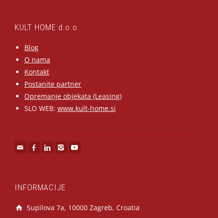
KULT HOME d.o.o.
Blog
O nama
Kontakt
Postanite partner
Opremanje objekata (Leasing)
SLO WEB:
www.kult-home.si
INFORMACIJE
Supilova 7a, 10000 Zagreb, Croatia