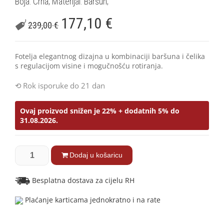
Boja: Crna; Materijal: Baršun;
177,10
€
239,00
€
Fotelja elegantnog dizajna u kombinaciji baršuna i čelika
s regulacijom visine i mogučnošću rotiranja.
Rok isporuke do 21 dan
Ovaj proizvod snižen je 22% + dodatnih 5% do
31.08.2026.
Dodaj u košaricu
Besplatna dostava za cijelu RH
Plaćanje karticama jednokratno i na rate