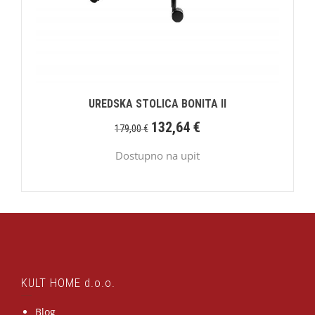
UREDSKA STOLICA BONITA II
132,64
€
179,00
€
Dostupno na upit
KULT HOME d.o.o.
Blog