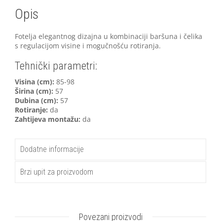
Opis
Fotelja elegantnog dizajna u kombinaciji baršuna i čelika
s regulacijom visine i mogučnošću rotiranja.
Tehnički parametri:
V
isina (cm):
85-98
Širina (cm):
57
Dubina (cm):
57
Rotiranje:
da
Zahtijeva montažu:
da
Dodatne informacije
Brzi upit za proizvodom
Povezani proizvodi