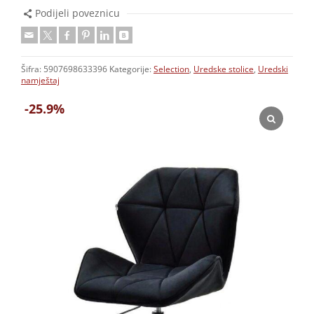
Podijeli poveznicu
Šifra:
5907698633396
Kategorije:
Selection
,
Uredske stolice
,
Uredski
namještaj
-25.9%