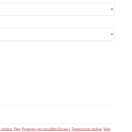
 stolice
,
Flex
,
Program po narudžbi Grupa I
,
Tapecirane stolice
,
Više