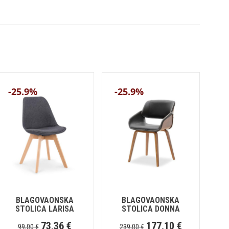
-25.9%
-25.9%
BLAGOVAONSKA
BLAGOVAONSKA
STOLICA LARISA
STOLICA DONNA
73,36
€
177,10
€
99,00
€
239,00
€