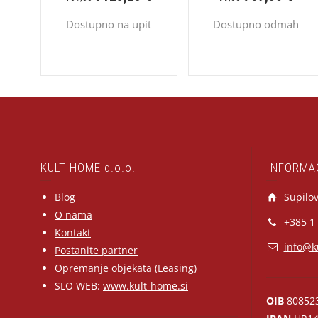
Dostupno na upit
Dostupno odmah
KULT HOME d.o.o.
INFORMA
Blog
Supilov
O nama
+385 1
Kontakt
info@k
Postanite partner
Opremanje objekata (Leasing)
SLO WEB:
www.kult-home.si
OIB
80852