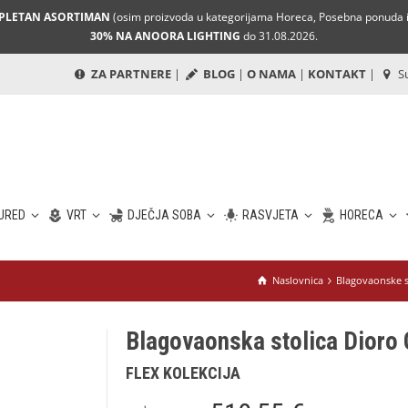
MPLETAN ASORTIMAN
(osim proizvoda u kategorijama Horeca, Posebna ponuda i 
30% NA ANOORA LIGHTING
do 31.08.2026.
ZA PARTNERE
|
BLOG
|
O NAMA
|
KONTAKT
|
Su
URED
VRT
DJEČJA SOBA
RASVJETA
HORECA
Naslovnica
Blagovaonske s
Blagovaonska stolica Dioro 
FLEX KOLEKCIJA