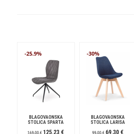
-25.9%
-30%
BLAGOVAONSKA
BLAGOVAONSKA
STOLICA SPARTA
STOLICA LARISA
125,23
€
69,30
€
169,00
€
99,00
€