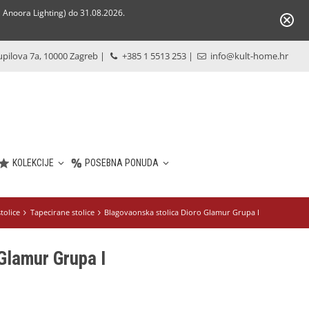
Anoora Lighting) do 31.08.2026.
pilova 7a, 10000 Zagreb
|
+385 1 5513 253
|
info@kult-home.hr
KOLEKCIJE
POSEBNA PONUDA
tolice
Tapecirane stolice
Blagovaonska stolica Dioro Glamur Grupa I
Glamur Grupa I