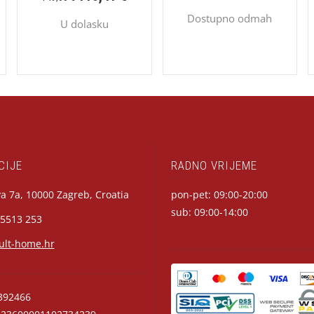
Dostupno odmah
U dolasku
CIJE
RADNO VRIJEME
a 7a, 10000 Zagreb, Croatia
pon-pet: 09:00-20:00
sub: 09:00-14:00
 5513 253
ult-home.hr
392466