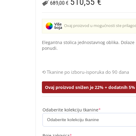
510,55
€
689,00
€
Ovaj proizvod u mogućnosti ste prilagođ
Elegantna stolica jednostavnog oblika. Dolaz
ponudi.
Tkanine po izboru-isporuka do 90 dana
Ovaj proizvod snižen je 22% + dodatnih 5% 
Odaberite kolekciju tkanine
*
Boje zakovica
*