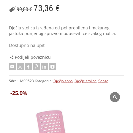
73,36
€
99,00
€
Dječja stolica izrađena od polipropilena i mekanog
jastuka punjenog spužvom oduševiti će svakog malca.
Dostupno na upit
Podijeli poveznicu
Šifra:
HA00523
Kategorije:
Dječja soba
,
Dječje stolice
,
Sense
-25.9%