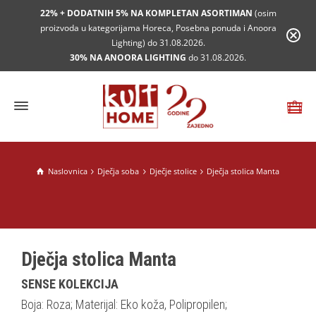
22% + DODATNIH 5% NA KOMPLETAN ASORTIMAN
(osim
proizvoda u kategorijama Horeca, Posebna ponuda i Anoora
Lighting) do 31.08.2026.
30% NA ANOORA LIGHTING
do 31.08.2026.
Naslovnica
Dječja soba
Dječje stolice
Dječja stolica Manta
Dječja stolica Manta
SENSE KOLEKCIJA
Boja: Roza; Materijal: Eko koža, Polipropilen;