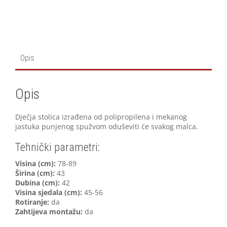
Opis
Opis
Dječja stolica izrađena od polipropilena i mekanog
jastuka punjenog spužvom oduševiti će svakog malca.
Tehnički parametri:
V
isina (cm):
78-89
Širina (cm):
43
Dubina (cm):
42
Visina sjedala (cm):
45-56
Rotiranje:
da
Zahtijeva montažu:
da