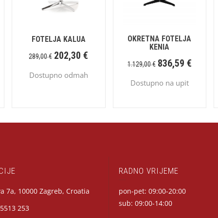
OKRETNA FOTELJA
FOTELJA KALUA
KENIA
202,30
€
289,00
€
836,59
€
1.129,00
€
Dostupno odmah
Dostupno na upit
CIJE
RADNO VRIJEME
a 7a, 10000 Zagreb, Croatia
pon-pet: 09:00-20:00
sub: 09:00-14:00
 5513 253