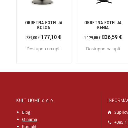
OKRETNA FOTELJA
OKRETNA FOTELJA
KOLOA
KENIA
177,10
€
836,59
€
239,00
€
1.129,00
€
Dostupno na upit
Dostupno na upit
KULT HOME d.o.o.
INFORMA
Blog
Supilov
O nama
+385 1
Kontakt