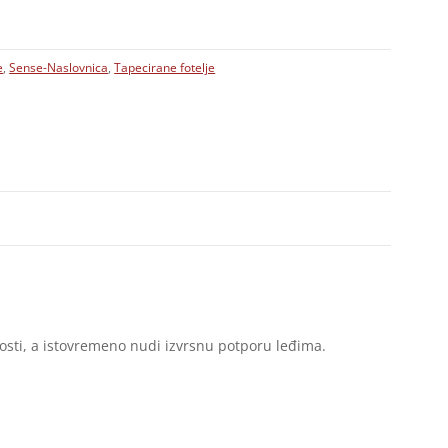
e
,
Sense-Naslovnica
,
Tapecirane fotelje
enosti, a istovremeno nudi izvrsnu potporu leđima.