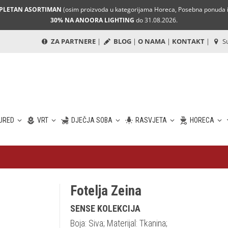
MPLETAN ASORTIMAN
(osim proizvoda u kategorijama Horeca, Posebna ponuda i 
30% NA ANOORA LIGHTING
do 31.08.2026.
ZA PARTNERE
|
BLOG
|
O NAMA
|
KONTAKT
|
Su
URED
VRT
DJEČJA SOBA
RASVJETA
HORECA
Fotelja Zeina
SENSE KOLEKCIJA
Boja: Siva; Materijal: Tkanina;