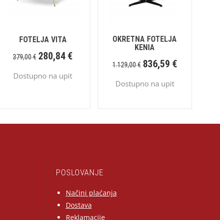
OKRETNA FOTELJA
FOTELJA VITA
KENIA
280,84
€
379,00
€
836,59
€
1.129,00
€
Dostupno na upit
Dostupno na upit
POSLOVANJE
Načini plaćanja
Dostava
Reklamacije