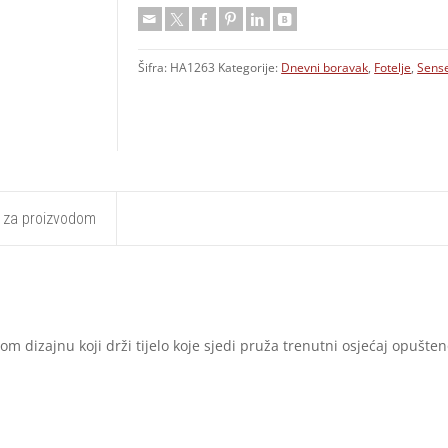
Šifra:
HA1263
Kategorije:
Dnevni boravak
,
Fotelje
,
Sens
t za proizvodom
nom dizajnu koji drži tijelo koje sjedi pruža trenutni osjećaj opušt