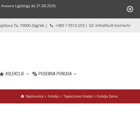
Anoora Lighting) do 31.08.2026.
pilova 7a, 10000 Zagreb
|
+385 1 5513 253
|
info@kult-home.hr
KOLEKCIJE
POSEBNA PONUDA
Naslovnica
Fotelje
Tapecirane fotelje
Fotelja Zeina