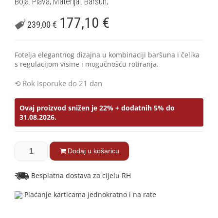
Boja: Plava; Materijal: Baršun;
177,10
€
239,00
€
Fotelja elegantnog dizajna u kombinaciji baršuna i čelika
s regulacijom visine i mogučnošću rotiranja.
Rok isporuke do 21 dan
Ovaj proizvod snižen je 22% + dodatnih 5% do
31.08.2026.
Dodaj u košaricu
Besplatna dostava za cijelu RH
Plaćanje karticama jednokratno i na rate