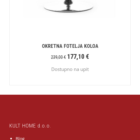
OKRETNA FOTELJA KOLOA
177,10
€
239,00
€
Dostupno na upit
KULT HOME d.o.o.
Blog