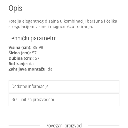
Opis
Fotelja elegantnog dizajna u kombinaciji baršuna i čelika
s regulacijom visine i mogučnošću rotiranja.
Tehnički parametri:
V
isina (cm):
85-98
Širina (cm):
57
Dubina (cm):
57
Rotiranje:
da
Zahtijeva montažu:
da
Dodatne informacije
Brzi upit za proizvodom
Povezani proizvodi