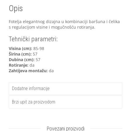
Opis
Fotelja elegantnog dizajna u kombinaciji baršuna i čelika
s regulacijom visine i mogučnošću rotiranja.
Tehnički parametri:
V
isina (cm):
85-98
Širina (cm):
57
Dubina (cm):
57
Rotiranje:
da
Zahtijeva montažu:
da
Dodatne informacije
Brzi upit za proizvodom
Povezani proizvodi