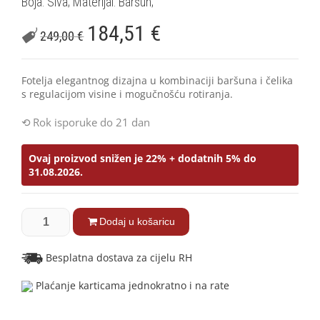
Boja: Siva; Materijal: Baršun;
184,51
€
249,00
€
Fotelja elegantnog dizajna u kombinaciji baršuna i čelika
s regulacijom visine i mogučnošću rotiranja.
Rok isporuke do 21 dan
Ovaj proizvod snižen je 22% + dodatnih 5% do
31.08.2026.
Dodaj u košaricu
Besplatna dostava za cijelu RH
Plaćanje karticama jednokratno i na rate