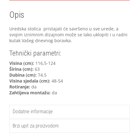
Opis
Uredska stolica pristajati će savršeno u sve urede, a
svojim iznimnim dizajnom može se lako uklopiti i u radni
kutak Vašeg dnevnog boravka.
Tehnički parametri:
V
isina (cm):
116,5-124
Širina (cm):
63
Dubina (cm):
74,5
Visina sjedala (cm):
48-54
Rotiranje:
da
Zahtijeva montažu:
da
Dodatne informacije
Brzi upit za proizvodom