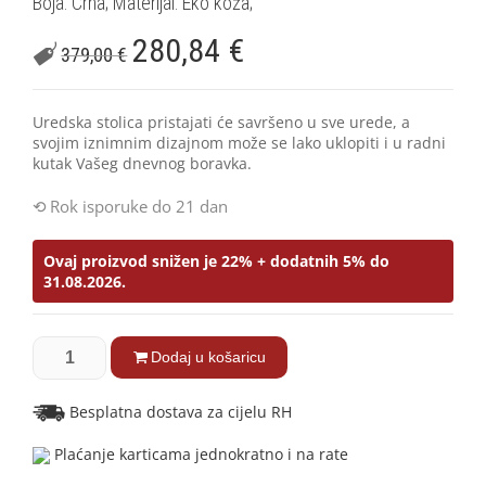
Boja: Crna; Materijal: Eko koža;
280,84
€
379,00
€
Uredska stolica pristajati će savršeno u sve urede, a
svojim iznimnim dizajnom može se lako uklopiti i u radni
kutak Vašeg dnevnog boravka.
Rok isporuke do 21 dan
Ovaj proizvod snižen je 22% + dodatnih 5% do
31.08.2026.
Dodaj u košaricu
Besplatna dostava za cijelu RH
Plaćanje karticama jednokratno i na rate