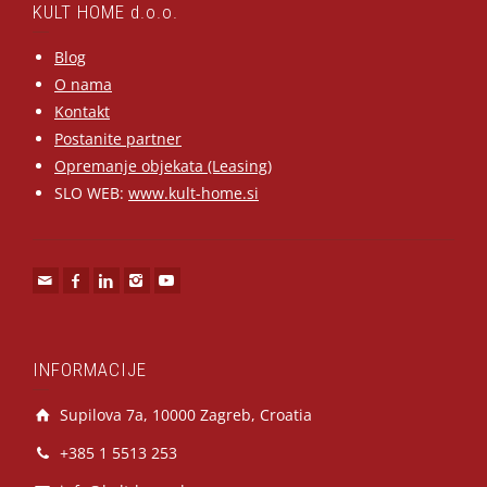
KULT HOME d.o.o.
Blog
O nama
Kontakt
Postanite partner
Opremanje objekata (Leasing)
SLO WEB:
www.kult-home.si
INFORMACIJE
Supilova 7a, 10000 Zagreb, Croatia
+385 1 5513 253