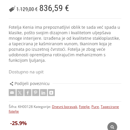
836,59
€
1.129,00
€
Fotelja Kenia ima prepoznatljivi oblik te sada već spada u
klasike, pošto svojim dizajnom i kvalitetom uljepšava
mnoge interijere. Izrađena je od kvalitetne stakloplastike,
a tapecirana je kašmiranom vunom, tkaninom koja je
poznata po izuzetnoj čvrstoći. Fotelja je zbog veće
udobnosti opremljena rotirajućim mehanizmom s
funkcijom ljuljanja.
Dostupno na upit
Podijeli poveznicu
Šifra:
KH00128
Kategorije:
Dnevni boravak
,
Fotelje
,
Pure
,
Tapecirane
fotelje
-25.9%