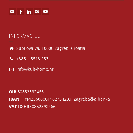
INFORMACIJE
Supilova 7a, 10000 Zagreb, Croatia
+385 1 5513 253
info@kult-home.hr
OIB
80852392466
IBAN
HR1423600001102734239, Zagrebačka banka
VAT ID
HR80852392466