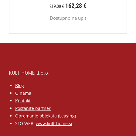
162,28
€
219,00
€
Dostupno na upit
KULT HOME d.o.o.
Blog
O nama
Kontakt
Postanite partner
Opremanje objekata (Leasing)
SLO WEB:
www.kult-home.si