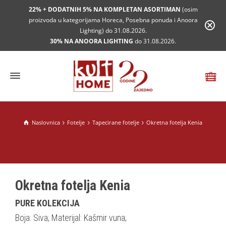
22% + DODATNIH 5% NA KOMPLETAN ASORTIMAN
(osim
proizvoda u kategorijama Horeca, Posebna ponuda i Anoora
Lighting) do 31.08.2026.
30% NA ANOORA LIGHTING
do 31.08.2026.
Naslovnica
Fotelje
Tapecirane fotelje
Okretna fotelja Kenia
Okretna fotelja Kenia
PURE KOLEKCIJA
Boja: Siva; Materijal: Kašmir vuna;