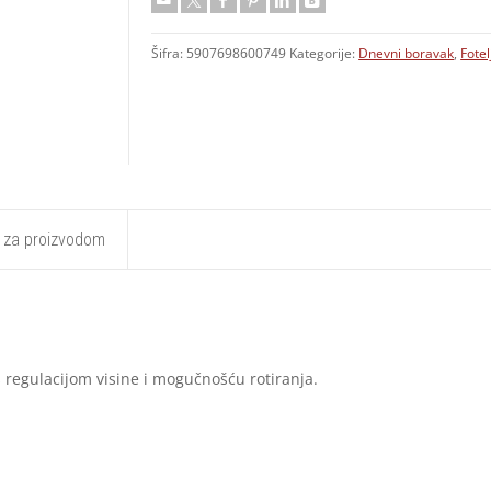
Šifra:
5907698600749
Kategorije:
Dnevni boravak
,
Fotel
t za proizvodom
s regulacijom visine i mogučnošću rotiranja.