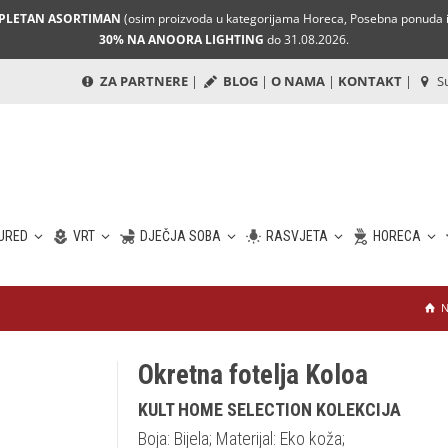
MPLETAN ASORTIMAN
(osim proizvoda u kategorijama Horeca, Posebna ponuda i 
30% NA ANOORA LIGHTING
do 31.08.2026.
ZA PARTNERE
|
BLOG
|
O NAMA
|
KONTAKT
|
Su
URED
VRT
DJEČJA SOBA
RASVJETA
HORECA
N
Okretna fotelja Koloa
KULT HOME SELECTION KOLEKCIJA
Boja: Bijela; Materijal: Eko koža;