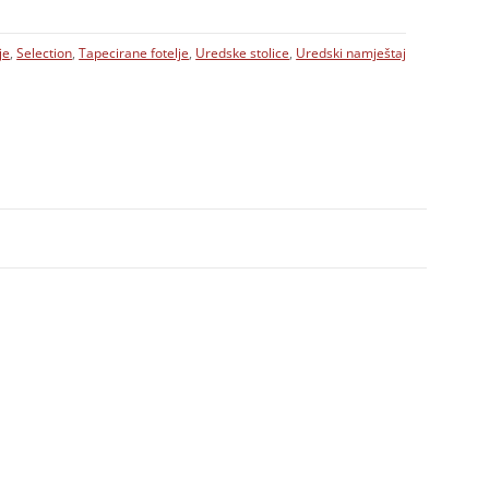
je
,
Selection
,
Tapecirane fotelje
,
Uredske stolice
,
Uredski namještaj