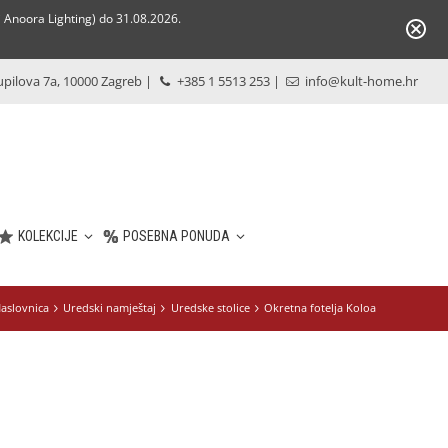
Anoora Lighting) do 31.08.2026.
pilova 7a, 10000 Zagreb
|
+385 1 5513 253
|
info@kult-home.hr
KOLEKCIJE
POSEBNA PONUDA
aslovnica
Uredski namještaj
Uredske stolice
Okretna fotelja Koloa