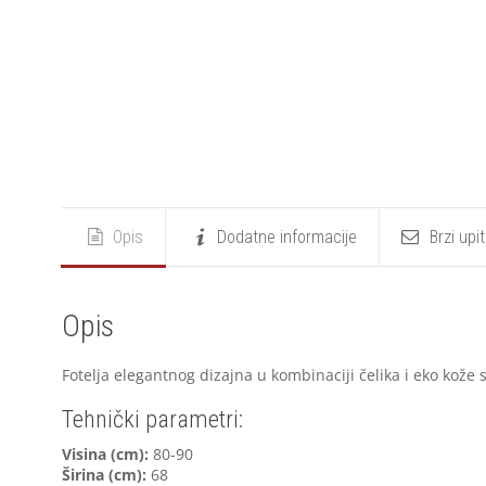
Opis
Dodatne informacije
Brzi upi
Opis
Fotelja elegantnog dizajna u kombinaciji čelika i eko kože 
Tehnički parametri:
V
isina (cm):
80-90
Širina (cm):
68