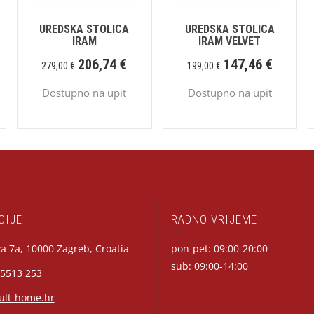
UREDSKA STOLICA
UREDSKA STOLICA
IRAM
IRAM VELVET
206,74
€
147,46
€
279,00
€
199,00
€
Dostupno na upit
Dostupno na upit
CIJE
RADNO VRIJEME
a 7a, 10000 Zagreb, Croatia
pon-pet: 09:00-20:00
sub: 09:00-14:00
 5513 253
ult-home.hr