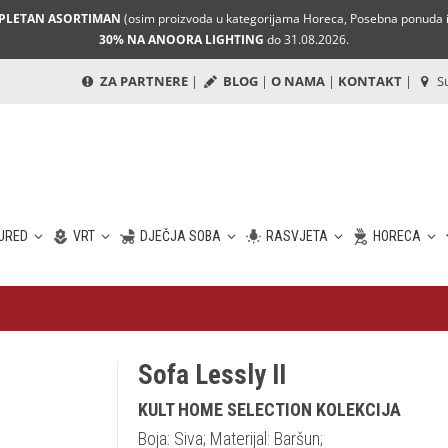
MPLETAN ASORTIMAN
(osim proizvoda u kategorijama Horeca, Posebna ponuda i 
30% NA ANOORA LIGHTING
do 31.08.2026.
ZA PARTNERE
|
BLOG
|
O NAMA
|
KONTAKT
|
Su
URED
VRT
DJEČJA SOBA
RASVJETA
HORECA
Sofa Lessly II
KULT HOME SELECTION KOLEKCIJA
Boja: Siva; Materijal: Baršun;