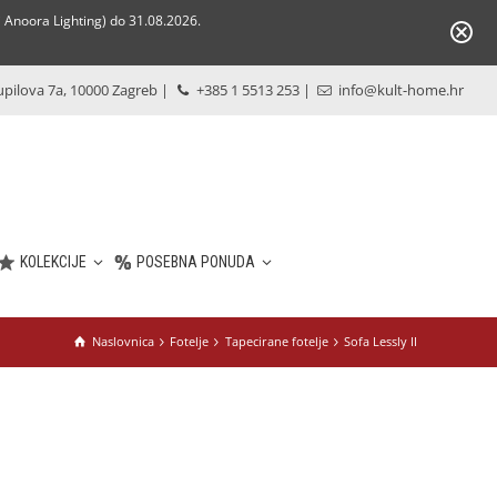
Anoora Lighting) do 31.08.2026.
pilova 7a, 10000 Zagreb
|
+385 1 5513 253
|
info@kult-home.hr
KOLEKCIJE
POSEBNA PONUDA
Naslovnica
Fotelje
Tapecirane fotelje
Sofa Lessly II