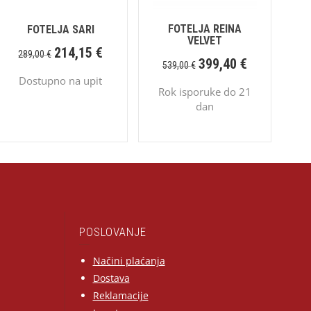
FOTELJA REINA
FOTELJA SARI
VELVET
214,15
€
289,00
€
399,40
€
539,00
€
Dostupno na upit
Rok isporuke do 21
dan
POSLOVANJE
Načini plaćanja
Dostava
Reklamacije