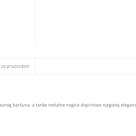
t za proizvodom
snog baršuna, a tanke metalne nogice doprinose njegovoj eleganci