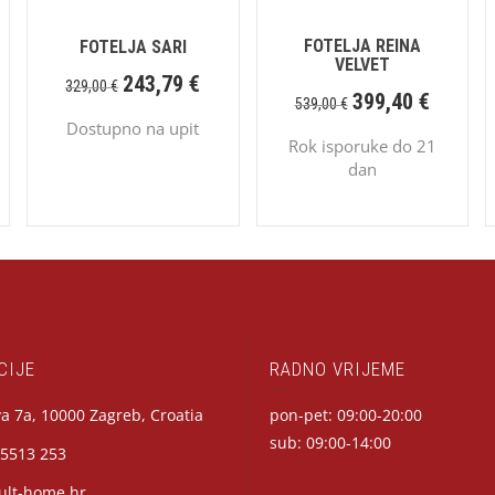
FOTELJA REINA
FOTELJA SARI
VELVET
243,79
€
329,00
€
399,40
€
539,00
€
Dostupno na upit
Rok isporuke do 21
dan
CIJE
RADNO VRIJEME
a 7a, 10000 Zagreb, Croatia
pon-pet: 09:00-20:00
sub: 09:00-14:00
 5513 253
ult-home.hr