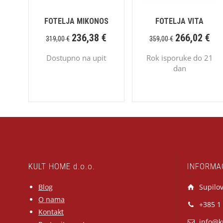
FOTELJA MIKONOS
FOTELJA VITA
236,38
€
266,02
€
319,00
€
359,00
€
Dostupno na upit
Rok isporuke do 21
dan
KULT HOME d.o.o.
INFORMA
Blog
Supilov
O nama
+385 1
Kontakt
info@k