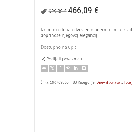
466,09
€
629,00
€
Iznimno udoban dvosjed modernih linija izra
doprinose njegovoj eleganciji.
Dostupno na upit
Podijeli poveznicu
Šifra:
5907698654483
Kategorije:
Dnevni boravak
,
Fotel