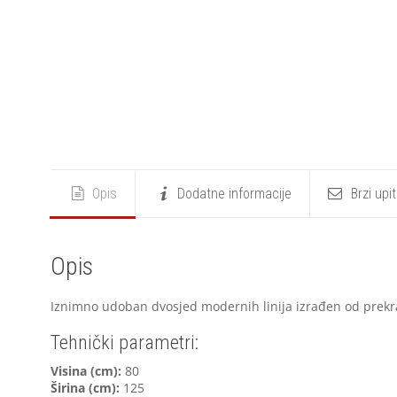
Opis
Dodatne informacije
Brzi upi
Opis
Iznimno udoban dvosjed modernih linija izrađen od prekra
Tehnički parametri:
V
isina (cm):
80
Širina (cm):
125