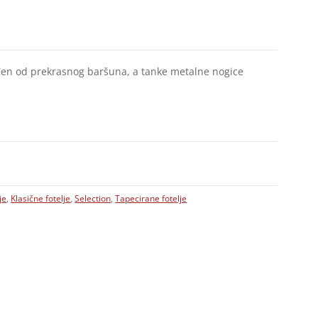
đen od prekrasnog baršuna, a tanke metalne nogice
je
,
Klasične fotelje
,
Selection
,
Tapecirane fotelje