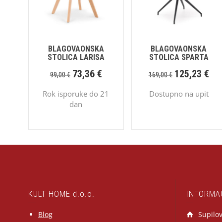
BLAGOVAONSKA
BLAGOVAONSKA
STOLICA LARISA
STOLICA SPARTA
73,36
€
125,23
€
99,00
€
169,00
€
Rok isporuke do 21
Dostupno na upit
dan
KULT HOME d.o.o.
INFORMA
Blog
Supilov