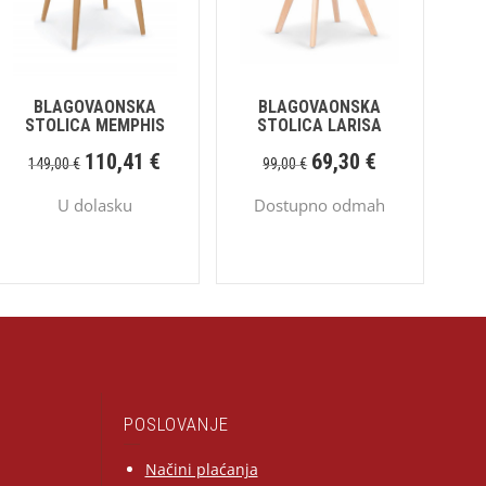
BLAGOVAONSKA
BLAGOVAONSKA
STOLICA MEMPHIS
STOLICA LARISA
110,41
€
69,30
€
149,00
€
99,00
€
U dolasku
Dostupno odmah
POSLOVANJE
Načini plaćanja