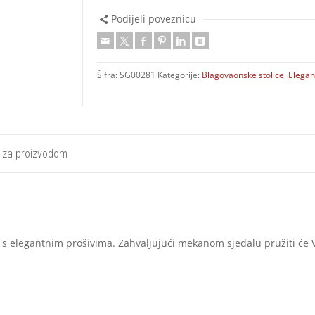
Podijeli poveznicu
Šifra:
SG00281
Kategorije:
Blagovaonske stolice
,
Elega
t za proizvodom
s elegantnim prošivima. Zahvaljujući mekanom sjedalu pružiti će 