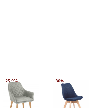
-25.9%
-30%