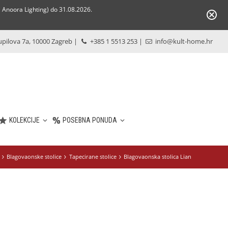
Anoora Lighting) do 31.08.2026.
pilova 7a, 10000 Zagreb
|
+385 1 5513 253
|
info@kult-home.hr
KOLEKCIJE
POSEBNA PONUDA
Blagovaonske stolice
Tapecirane stolice
Blagovaonska stolica Lian