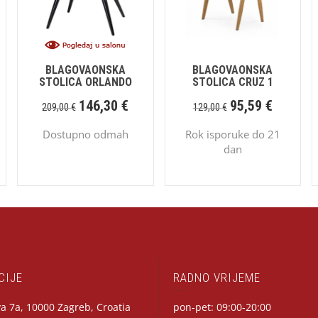
BLAGOVAONSKA
BLAGOVAONSKA
STOLICA ORLANDO
STOLICA CRUZ 1
146,30
€
95,59
€
209,00
€
129,00
€
Dostupno odmah
Rok isporuke do 21
dan
CIJE
RADNO VRIJEME
a 7a, 10000 Zagreb, Croatia
pon-pet: 09:00-20:00