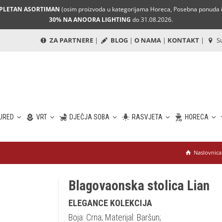
MPLETAN ASORTIMAN
(osim proizvoda u kategorijama Horeca, Posebna ponuda i 
30% NA ANOORA LIGHTING
do 31.08.2026.
ZA PARTNERE
|
BLOG
|
O NAMA
|
KONTAKT
|
Su
URED
VRT
DJEČJA SOBA
RASVJETA
HORECA
Naslovnica
Blagovaonska stolica Lian
ELEGANCE KOLEKCIJA
Boja: Crna; Materijal: Baršun;