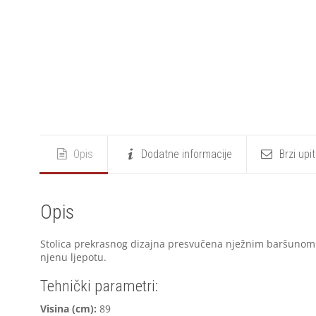
Opis
Dodatne informacije
Brzi upi
Opis
Stolica prekrasnog dizajna presvučena nježnim baršunom 
njenu ljepotu.
Tehnički parametri:
V
isina (cm):
89