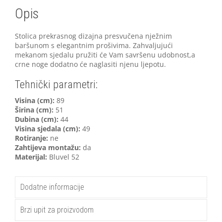
Opis
Stolica prekrasnog dizajna presvučena nježnim
baršunom s elegantnim prošivima. Zahvaljujući
mekanom sjedalu pružiti će Vam savršenu udobnost,a
crne noge dodatno će naglasiti njenu ljepotu.
Tehnički parametri:
V
isina (cm):
89
Širina (cm):
51
Dubina (cm):
44
Visina sjedala (cm):
49
Rotiranje:
ne
Zahtijeva montažu:
da
Materijal:
Bluvel 52
Dodatne informacije
Brzi upit za proizvodom