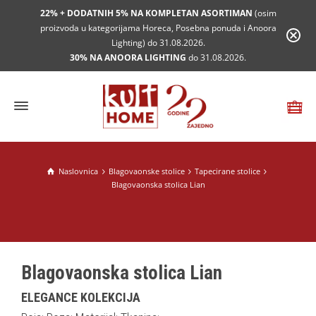
22% + DODATNIH 5% NA KOMPLETAN ASORTIMAN
(osim
proizvoda u kategorijama Horeca, Posebna ponuda i Anoora
Lighting) do 31.08.2026.
30% NA ANOORA LIGHTING
do 31.08.2026.
Naslovnica
Blagovaonske stolice
Tapecirane stolice
Blagovaonska stolica Lian
Blagovaonska stolica Lian
ELEGANCE KOLEKCIJA