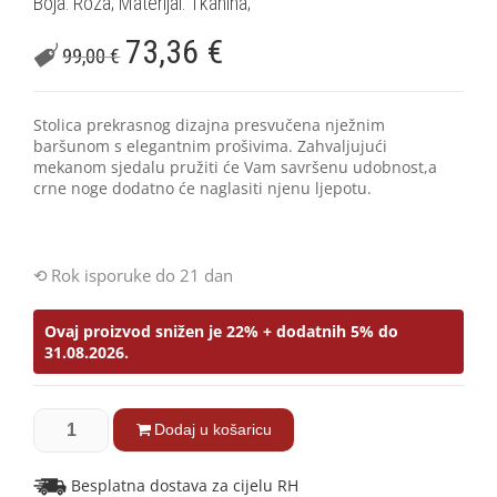
Boja: Roza; Materijal: Tkanina;
73,36
€
99,00
€
Stolica prekrasnog dizajna presvučena nježnim
baršunom s elegantnim prošivima. Zahvaljujući
mekanom sjedalu pružiti će Vam savršenu udobnost,a
crne noge dodatno će naglasiti njenu ljepotu.
Rok isporuke do 21 dan
Ovaj proizvod snižen je 22% + dodatnih 5% do
31.08.2026.
Dodaj u košaricu
Besplatna dostava za cijelu RH