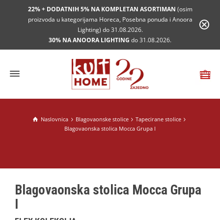
22% + DODATNIH 5% NA KOMPLETAN ASORTIMAN
(osim
proizvoda u kategorijama Horeca, Posebna ponuda i Anoora
Lighting) do 31.08.2026.
30% NA ANOORA LIGHTING
do 31.08.2026.
Naslovnica
Blagovaonske stolice
Tapecirane stolice
Blagovaonska stolica Mocca Grupa I
Blagovaonska stolica Mocca Grupa
I