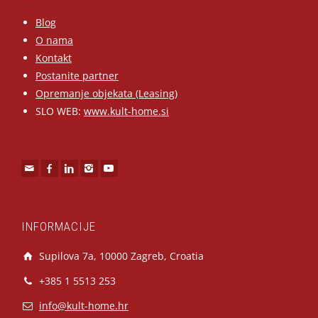
Blog
O nama
Kontakt
Postanite partner
Opremanje objekata (Leasing)
SLO WEB:
www.kult-home.si
INFORMACIJE
Supilova 7a, 10000 Zagreb, Croatia
+385 1 5513 253
info@kult-home.hr