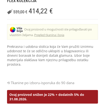
FLEX KOLEKCIJA
414,22
€
559,00
€
Ovaj proizvod u mogućnosti ste prilagođavati po
vlastitim željama.
Pregled tkanina i boja
Prekrasna i udobna stolica koja će Vam pružiti iznimnu
udobnost te će se odlično uklopiti u blagovaonicu ili
dnevni boravak te donijeti dašak glamura. Izbor boje
materijala olakšava Vam njezinu prilagodbu ostatku
prostora.
Tkanine po izboru-isporuka do 90 dana
Ovaj proizvod snižen je 22% + dodatnih 5% do
31.08.2026.