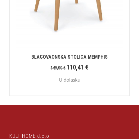
BLAGOVAONSKA STOLICA MEMPHIS
110,41
€
149,00
€
U dolasku
KULT HOME d.o.o.