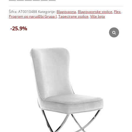
Šifra:
AT0010488
Kategorije:
Blagovaona
,
Blagovaonske stolice
,
Flex
,
Program po narudžbi Grupa I
,
Tapecirane stolice
,
Više boja
-25.9%