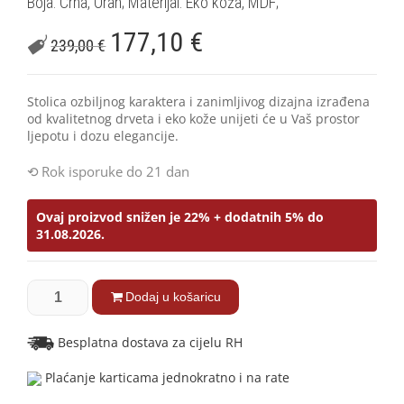
Boja: Crna, Orah; Materijal: Eko koža, MDF;
177,10
€
239,00
€
Stolica ozbiljnog karaktera i zanimljivog dizajna izrađena
od kvalitetnog drveta i eko kože unijeti će u Vaš prostor
ljepotu i dozu elegancije.
Rok isporuke do 21 dan
Ovaj proizvod snižen je 22% + dodatnih 5% do
31.08.2026.
Dodaj u košaricu
Besplatna dostava za cijelu RH
Plaćanje karticama jednokratno i na rate