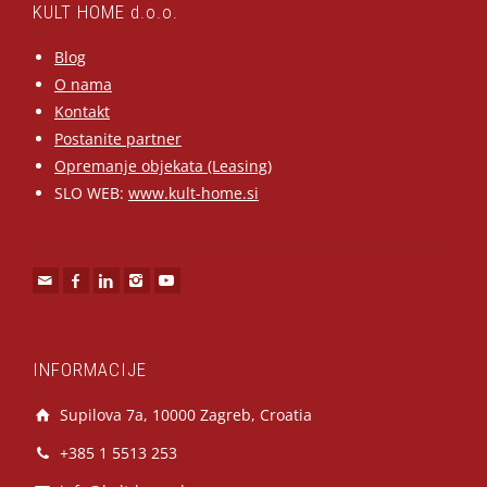
KULT HOME d.o.o.
Blog
O nama
Kontakt
Postanite partner
Opremanje objekata (Leasing)
SLO WEB:
www.kult-home.si
INFORMACIJE
Supilova 7a, 10000 Zagreb, Croatia
+385 1 5513 253