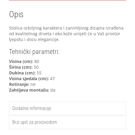
Opis
Stolica ozbiljnog karaktera i zanimljivog dizajna izrađena
od kvalitetnog drveta i eko kože unijeti će u Vaš prostor
ljepotu i dozu elegancije.
Tehnički parametri:
V
isina (cm):
80
Širina (cm):
50
Dubina (cm):
55
Visina sjedala (cm):
47
Rotiranje:
ne
Zahtijeva montažu:
da
Dodatne informacije
Brzi upit za proizvodom