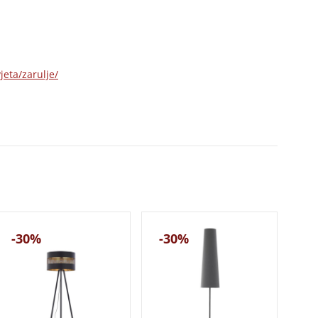
jeta/zarulje/
-30%
-30%