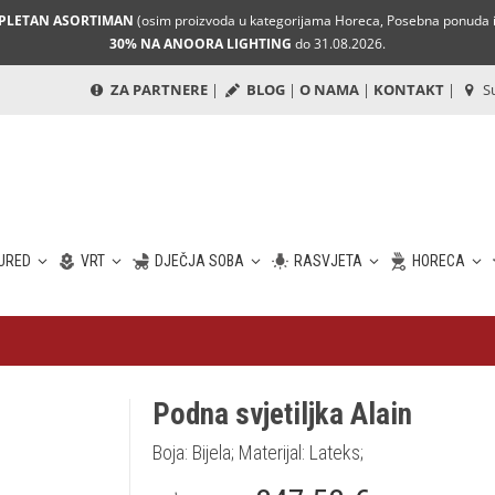
MPLETAN ASORTIMAN
(osim proizvoda u kategorijama Horeca, Posebna ponuda i 
30% NA ANOORA LIGHTING
do 31.08.2026.
ZA PARTNERE
|
BLOG
|
O NAMA
|
KONTAKT
|
Su
URED
VRT
DJEČJA SOBA
RASVJETA
HORECA
Podna svjetiljka Alain
Boja: Bijela; Materijal: Lateks;