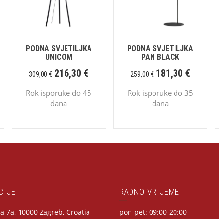
PODNA SVJETILJKA
PODNA SVJETILJKA
UNICOM
PAN BLACK
216,30
€
181,30
€
309,00
€
259,00
€
Rok isporuke do 45
Rok isporuke do 35
dana
dana
CIJE
RADNO VRIJEME
a 7a, 10000 Zagreb, Croatia
pon-pet: 09:00-20:00