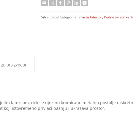
Šifra:
5962
Kategorije:
Invicta Interior
,
Podne svjetiljke
,
t za proizvodom
ijelim lateksom, dok se njezino kromirano metalno postolje diskretn
nt koji istovremeno privlači pažnju i ukrašava prostor.