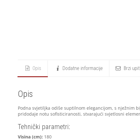
Opis
Dodatne informacije
Brzi upi
Opis
Podna svjetiljka odiše suptilnom elegancijom, s nježnim b
pridodaje notu sofisticiranosti, stvarajući svjetlosni eleme
Tehnički parametri:
Visina (cm):
180