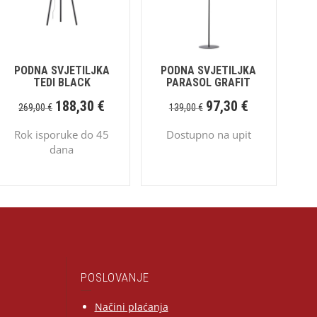
PODNA SVJETILJKA
PODNA SVJETILJKA
TEDI BLACK
PARASOL GRAFIT
188,30
€
97,30
€
269,00
€
139,00
€
Rok isporuke do 45
Dostupno na upit
dana
POSLOVANJE
Načini plaćanja