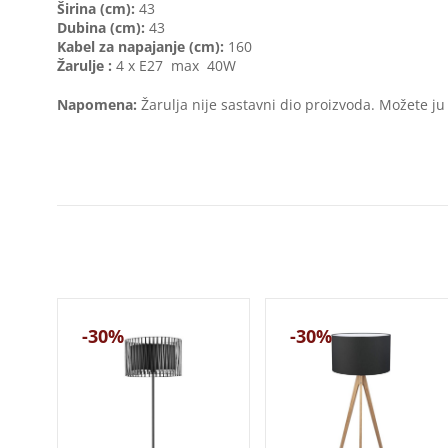
Širina (cm):
43
Dubina (cm):
43
Kabel za napajanje (cm):
160
Žarulje :
4 x E27 max 40W
Napomena:
Žarulja nije sastavni dio proizvoda. Možete ju
-30%
-30%