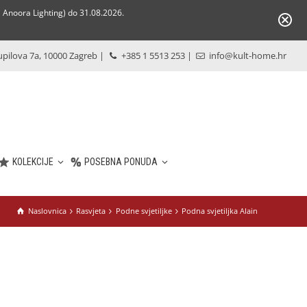
Anoora Lighting) do 31.08.2026.
pilova 7a, 10000 Zagreb
|
+385 1 5513 253
|
info@kult-home.hr
KOLEKCIJE
POSEBNA PONUDA
Naslovnica
Rasvjeta
Podne svjetiljke
Podna svjetiljka Alain