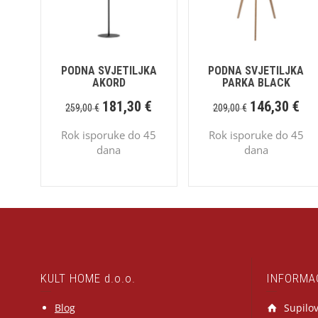
PODNA SVJETILJKA
PODNA SVJETILJKA
AKORD
PARKA BLACK
181,30
€
146,30
€
259,00
€
209,00
€
Rok isporuke do 45
Rok isporuke do 45
dana
dana
KULT HOME d.o.o.
INFORMA
Blog
Supilov