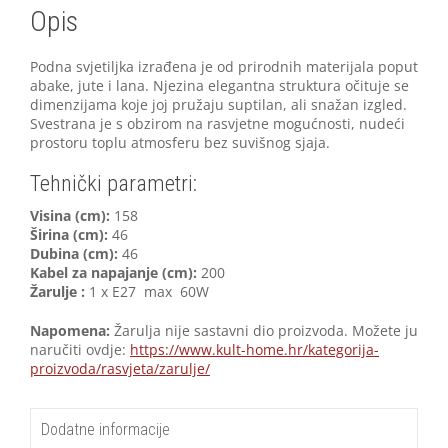
Opis
Podna svjetiljka izrađena je od prirodnih materijala poput
abake, jute i lana. Njezina elegantna struktura očituje se
dimenzijama koje joj pružaju suptilan, ali snažan izgled.
Svestrana je s obzirom na rasvjetne mogućnosti, nudeći
prostoru toplu atmosferu bez suvišnog sjaja.
Tehnički parametri:
Visina (cm):
158
Širina (cm):
46
Dubina (cm):
46
Kabel za napajanje (cm):
200
Žarulje :
1 x E27 max 60W
Napomena:
Žarulja nije sastavni dio proizvoda. Možete ju
naručiti ovdje:
https://www.kult-home.hr/kategorija-
proizvoda/rasvjeta/zarulje/
Dodatne informacije