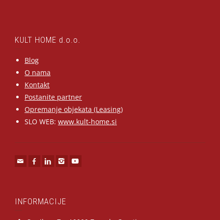
KULT HOME d.o.o.
Blog
O nama
Kontakt
Postanite partner
Opremanje objekata (Leasing)
SLO WEB:
www.kult-home.si
INFORMACIJE