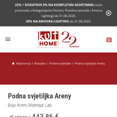
22% + DODATNIH 5% NA KOMPLETAN ASORTIMAN
(osim
proizvoda u kategorijama Horeca, Posebna ponuda i Anoora
Lighting) do 31.08.2026.
30% NA ANOORA LIGHTING
do 31.08.2026.
Naslovnica
Rasvjeta
Podne svjetiljke
Podna svjetiljka Areny
Podna svjetiljka Areny
Boja: Krem; Materijal: Lan;
443,86
€