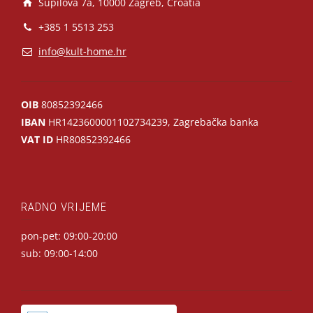
Supilova 7a, 10000 Zagreb, Croatia
+385 1 5513 253
info@kult-home.hr
OIB
80852392466
IBAN
HR1423600001102734239, Zagrebačka banka
VAT ID
HR80852392466
RADNO VRIJEME
pon-pet: 09:00-20:00
sub: 09:00-14:00