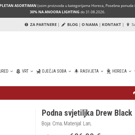
MPLETAN ASORTIMAN
(osim proizvoda u kategorijama Horeca, Posebna ponuda i 
30% NA ANOORA LIGHTING
do 31.08.2026.
ZA PARTNERE
|
BLOG
|
O NAMA
|
KONTAKT
|
Su
URED
VRT
DJEČJA SOBA
RASVJETA
HORECA
Podna svjetiljka Drew Black
Boja: Crna; Materijal: Lan;