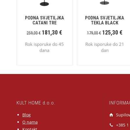
PODNA SVJETILJKA
PODNA SVJETILJKA
CATANI TRE
TEKLA BLACK
181,30
€
125,30
€
259,00
€
179,00
€
Rok isporuke do 45
Rok isporuke do 21
dana
dan
KULT HOME d.o.o.
INFORMA
Blog
Supilov
O nama
+385 1
Kontakt