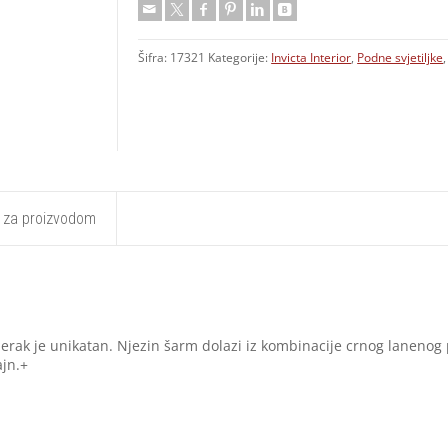
Šifra:
17321
Kategorije:
Invicta Interior
,
Podne svjetiljke
t za proizvodom
jerak je unikatan. Njezin šarm dolazi iz kombinacije crnog lanenog 
ajn.+