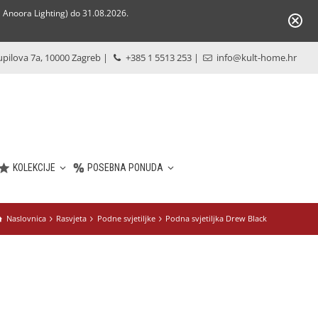
Anoora Lighting) do 31.08.2026.
pilova 7a, 10000 Zagreb
|
+385 1 5513 253
|
info@kult-home.hr
KOLEKCIJE
POSEBNA PONUDA
Naslovnica
Rasvjeta
Podne svjetiljke
Podna svjetiljka Drew Black