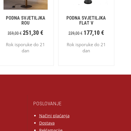
PODNA SVJETILJKA
PODNA SVJETILJKA
ROU
FLAT V
251,30
€
177,10
€
359,00
€
239,00
€
Rok isporuke do 21
Rok isporuke do 21
dan
dan
POSLOVANJE
Načini plaćanja
Dostava
Reklamacije