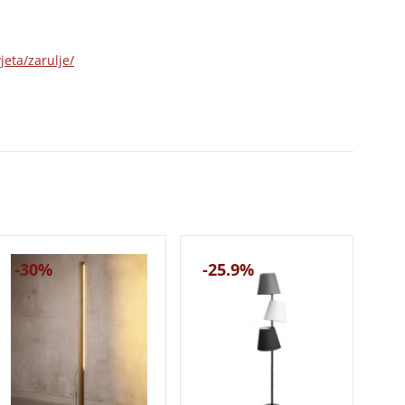
jeta/zarulje/
-30%
-25.9%