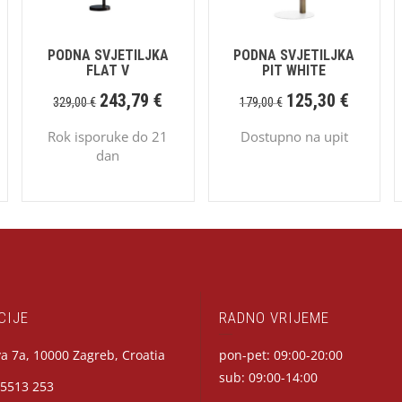
PODNA SVJETILJKA
PODNA SVJETILJKA
FLAT V
PIT WHITE
243,79
€
125,30
€
329,00
€
179,00
€
Rok isporuke do 21
Dostupno na upit
dan
CIJE
RADNO VRIJEME
a 7a, 10000 Zagreb, Croatia
pon-pet: 09:00-20:00
sub: 09:00-14:00
 5513 253