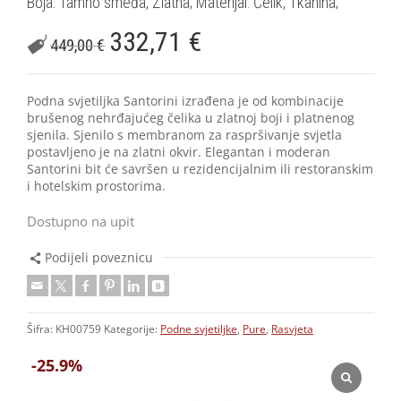
Boja: Tamno smeđa, Zlatna; Materijal: Čelik, Tkanina;
332,71
€
449,00
€
Podna svjetiljka Santorini izrađena je od kombinacije
brušenog nehrđajućeg čelika u zlatnoj boji i platnenog
sjenila. Sjenilo s membranom za raspršivanje svjetla
postavljeno je na zlatni okvir. Elegantan i moderan
Santorini bit će savršen u rezidencijalnim ili restoranskim
i hotelskim prostorima.
Dostupno na upit
Podijeli poveznicu
Šifra:
KH00759
Kategorije:
Podne svjetiljke
,
Pure
,
Rasvjeta
-25.9%