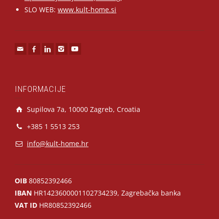
SLO WEB:
www.kult-home.si
INFORMACIJE
Supilova 7a, 10000 Zagreb, Croatia
+385 1 5513 253
info@kult-home.hr
OIB
80852392466
IBAN
HR1423600001102734239, Zagrebačka banka
VAT ID
HR80852392466