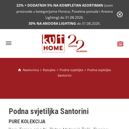
22% + DODATNIH 5% NA KOMPLETAN ASORTIMAN
(osim
proizvoda u kategorijama Horeca, Posebna ponuda i Anoora
Lighting) do 31.08.2026.
30% NA ANOORA LIGHTING
do 31.08.2026.
Naslovnica
Rasvjeta
Podne svjetiljke
Podna svjetiljka
Santorini
Podna svjetiljka Santorini
PURE KOLEKCIJA