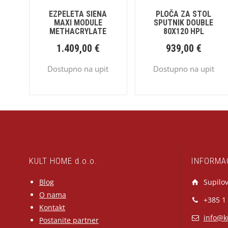
EZPELETA SIENA
PLOČA ZA STOL
MAXI MODULE
SPUTNIK DOUBLE
METHACRYLATE
80X120 HPL
1.409,00
€
939,00
€
Dostupno na upit
Dostupno na upit
KULT HOME d.o.o.
INFORMA
Blog
Supilov
O nama
+385 1
Kontakt
info@k
Postanite partner