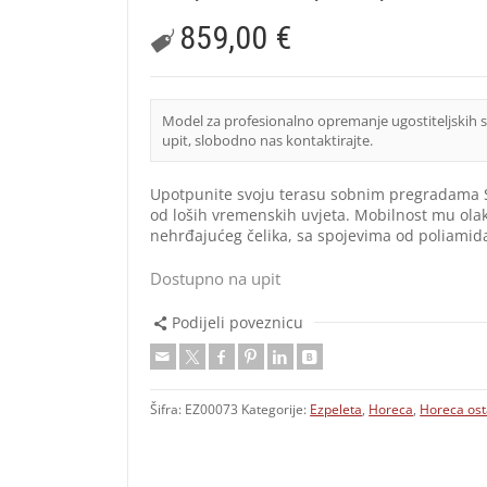
859,00
€
Model za profesionalno opremanje ugostiteljskih 
upit, slobodno nas kontaktirajte.
Upotpunite svoju terasu sobnim pregradama S
od loših vremenskih uvjeta. Mobilnost mu olakš
nehrđajućeg čelika, sa spojevima od poliamida 
Dostupno na upit
Podijeli poveznicu
Šifra:
EZ00073
Kategorije:
Ezpeleta
,
Horeca
,
Horeca ost