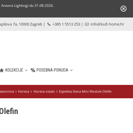
Anoora Lighting) do 31.08.2026.
pilova 7a, 10000 Zagreb
|
+385 1 5513 253
|
info@kult-home.hr
KOLEKCIJE
POSEBNA PONUDA
aslovnica
Horeca
Horeca ostalo
Ezpeleta Siena Mini Module Olefin
Olefin