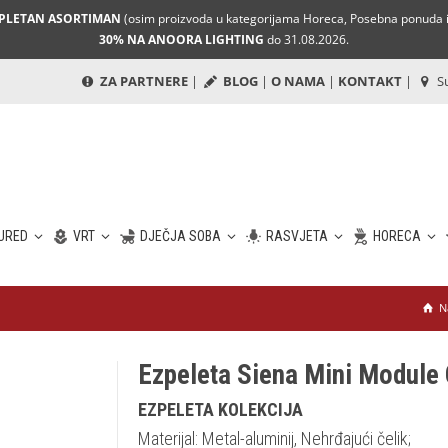
MPLETAN ASORTIMAN
(osim proizvoda u kategorijama Horeca, Posebna ponuda i 
30% NA ANOORA LIGHTING
do 31.08.2026.
ZA PARTNERE
|
BLOG
|
O NAMA
|
KONTAKT
|
Su
URED
VRT
DJEČJA SOBA
RASVJETA
HORECA
N
Ezpeleta Siena Mini Module 
EZPELETA KOLEKCIJA
Materijal: Metal-aluminij, Nehrđajući čelik;