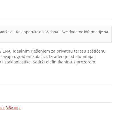
sadržaja | Rok isporuke do 35 dana | Sve dodatne informacije na
IENA, idealnim rješenjem za privatnu terasu zaštićenu
avaju ugrađeni kotačići. Izrađen je od aluminija i
i stakloplastike. Sadrži olefin tkaninu s prozorom.
alo
,
Više boja