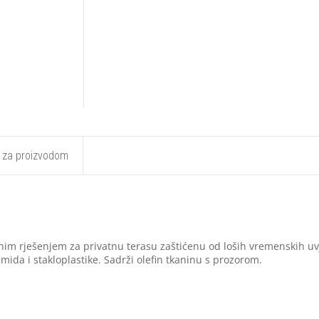
t za proizvodom
m rješenjem za privatnu terasu zaštićenu od loših vremenskih uvj
mida i stakloplastike. Sadrži olefin tkaninu s prozorom.