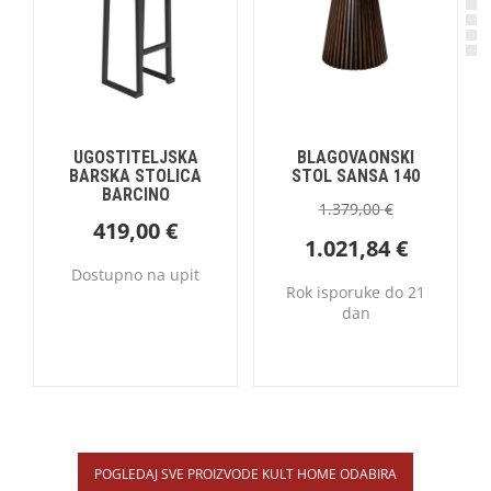
UGOSTITELJSKA
BLAGOVAONSKI
BARSKA STOLICA
STOL SANSA 140
BARCINO
1.379,00
€
419,00
€
1.021,84
€
Dostupno na upit
Rok isporuke do 21
dan
POGLEDAJ SVE PROIZVODE KULT HOME ODABIRA