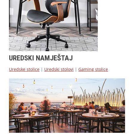
UREDSKI NAMJEŠTAJ
Uredske stolice
|
Uredski stolovi
|
Gaming stolice