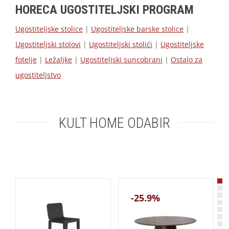
HORECA UGOSTITELJSKI PROGRAM
Ugostiteljske stolice
|
Ugostiteljske barske stolice
|
Ugostiteljski stolovi
|
Ugostiteljski stolići
|
Ugostiteljske
fotelje
|
Ležaljke
|
Ugostiteljski suncobrani
|
Ostalo za
ugostiteljstvo
KULT HOME ODABIR
-25.9%