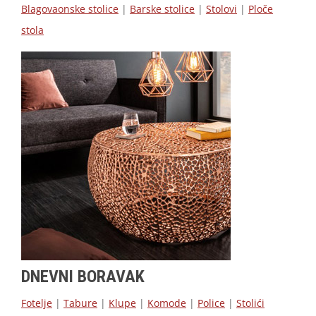
Blagovaonske stolice
|
Barske stolice
|
Stolovi
|
Ploče
stola
DNEVNI BORAVAK
Fotelje
|
Tabure
|
Klupe
|
Komode
|
Police
|
Stolići