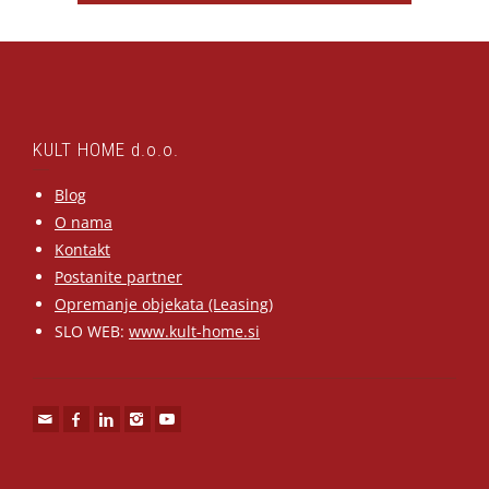
KULT HOME d.o.o.
Blog
O nama
Kontakt
Postanite partner
Opremanje objekata (Leasing)
SLO WEB:
www.kult-home.si