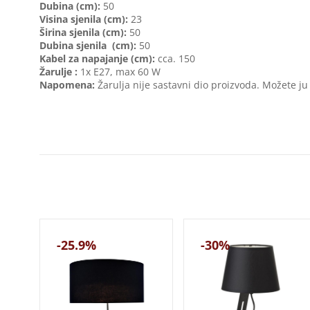
Dubina (cm):
50
Visina sjenila (cm):
23
Širina sjenila (cm):
50
Dubina sjenila (cm):
50
Kabel za napajanje (cm):
cca. 150
Žarulje :
1x E27, max 60 W
Napomena:
Žarulja nije sastavni dio proizvoda. Možete ju
-25.9%
-30%