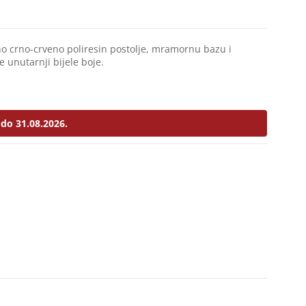
tno crno-crveno poliresin postolje, mramornu bazu i
e unutarnji bijele boje.
do 31.08.2026.