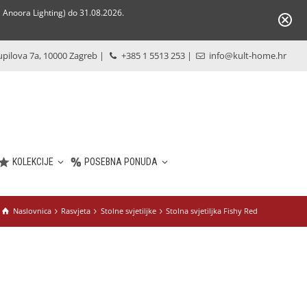
Anoora Lighting) do 31.08.2026.
pilova 7a, 10000 Zagreb
|
+385 1 5513 253
|
info@kult-home.hr
KOLEKCIJE
POSEBNA PONUDA
Naslovnica
Rasvjeta
Stolne svjetiljke
Stolna svjetiljka Fishy Red