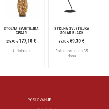
STOLNA SVJETILJKA
STOLNA SVJETILJKA
CESAR
SOLAR BLACK
177,10
€
69,30
€
239,00
€
99,00
€
U dolasku
Rok isporuke do 35
dana
POSLOVANJE