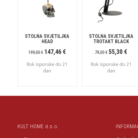
STOLNA SVJETILJKA
STOLNA SVJETILJKA
HEAD
TROTAKT BLACK
147,46
€
55,30
€
199,00
€
79,00
€
Rok isporuke do 21
Rok isporuke do 21
dan
dan
KULT HOME d.o.o.
INFORMA