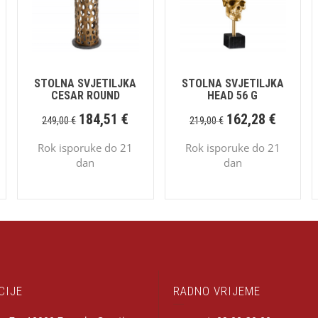
STOLNA SVJETILJKA
STOLNA SVJETILJKA
CESAR ROUND
HEAD 56 G
184,51
€
162,28
€
249,00
€
219,00
€
Rok isporuke do 21
Rok isporuke do 21
dan
dan
CIJE
RADNO VRIJEME