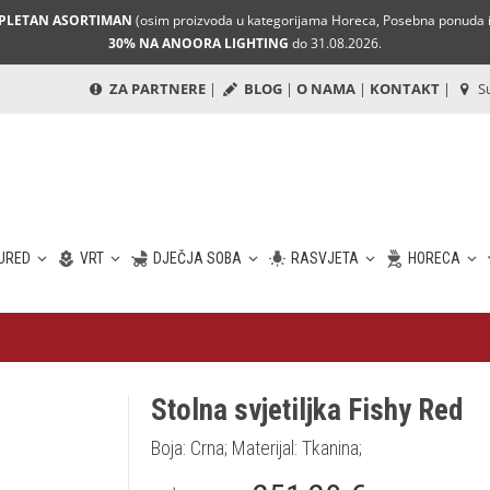
MPLETAN ASORTIMAN
(osim proizvoda u kategorijama Horeca, Posebna ponuda i 
30% NA ANOORA LIGHTING
do 31.08.2026.
ZA PARTNERE
|
BLOG
|
O NAMA
|
KONTAKT
|
Su
URED
VRT
DJEČJA SOBA
RASVJETA
HORECA
Stolna svjetiljka Fishy Red
Boja: Crna; Materijal: Tkanina;