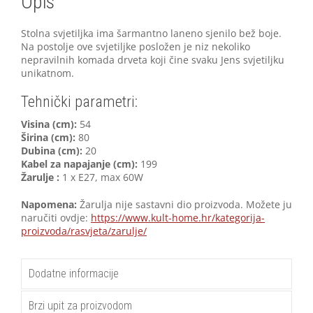
Opis
Stolna svjetiljka ima šarmantno laneno sjenilo bež boje.
Na postolje ove svjetiljke posložen je niz nekoliko
nepravilnih komada drveta koji čine svaku Jens svjetiljku
unikatnom.
Tehnički parametri:
Visina (cm):
54
Širina (cm):
80
Dubina (cm):
20
Kabel za napajanje (cm):
199
Žarulje :
1 x E27, max 60W
Napomena:
Žarulja nije sastavni dio proizvoda. Možete ju
naručiti ovdje:
https://www.kult-home.hr/kategorija-
proizvoda/rasvjeta/zarulje/
Dodatne informacije
Brzi upit za proizvodom