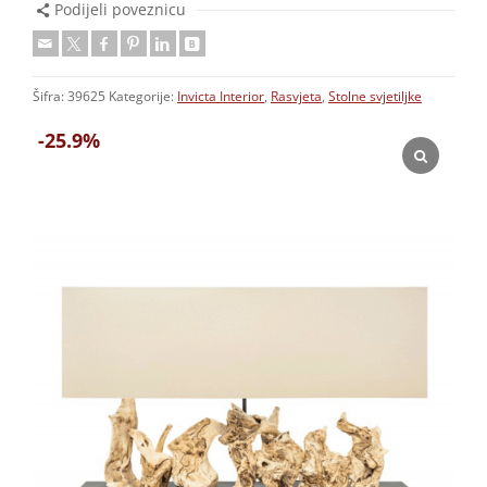
Podijeli poveznicu
Šifra:
39625
Kategorije:
Invicta Interior
,
Rasvjeta
,
Stolne svjetiljke
-25.9%