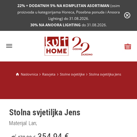
22% + DODATNIH 5% NA KOMPLETAN ASORTIMAN
(osim
proizvoda u kategorijama Horeca, Posebna ponuda i Anoora
Lighting) do 31.08.2026.
30% NA ANOORA LIGHTING
do 31.08.2026.
Naslovnica
Rasvjeta
Stolne svjetiljke
Stolna svjetiljka Jens
Stolna svjetiljka Jens
Materijal: Lan;
354,94
€