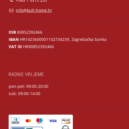
+385 1 5513 253
info@kult-home.hr
OIB
80852392466
IBAN
HR1423600001102734239, Zagrebačka banka
VAT ID
HR80852392466
RADNO VRIJEME
pon-pet: 09:00-20:00
sub: 09:00-14:00