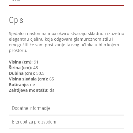
Opis
Sjedalo i naslon na inox okviru stvaraju skladnu i izuzetno
elegantnu cjelinu koja odgovara glamuroznom stilu i
omogućiti će vam postizanje takvog učinka u bilo kojem
prostoru.
V
isina (cm):
91
Širina (cm):
48
Dubina (cm):
50,5
Visina sjedala (cm):
65
Rotiranje:
ne
Zahtijeva montažu:
da
Dodatne informacije
Brzi upit za proizvodom