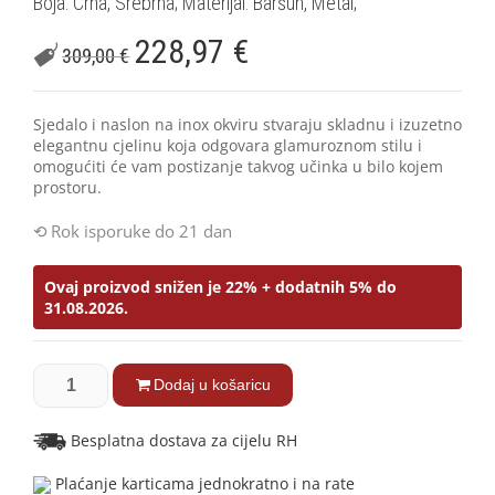
Boja: Crna, Srebrna; Materijal: Baršun, Metal;
228,97
€
309,00
€
Sjedalo i naslon na inox okviru stvaraju skladnu i izuzetno
elegantnu cjelinu koja odgovara glamuroznom stilu i
omogućiti će vam postizanje takvog učinka u bilo kojem
prostoru.
Rok isporuke do 21 dan
Ovaj proizvod snižen je 22% + dodatnih 5% do
31.08.2026.
Dodaj u košaricu
Besplatna dostava za cijelu RH
Plaćanje karticama jednokratno i na rate