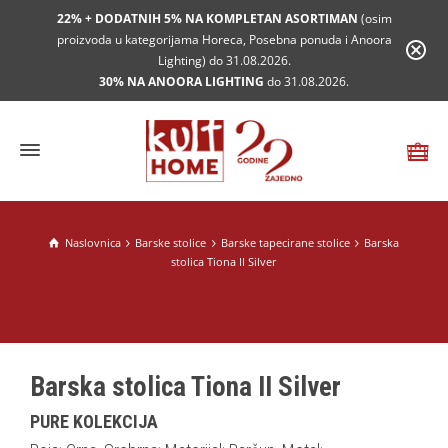
22% + DODATNIH 5% NA KOMPLETAN ASORTIMAN
(osim
proizvoda u kategorijama Horeca, Posebna ponuda i Anoora
Lighting) do 31.08.2026.
30% NA ANOORA LIGHTING
do 31.08.2026.
Naslovnica
Barske stolice
Barske tapecirane stolice
Barska
stolica Tiona II Silver
Barska stolica Tiona II Silver
PURE KOLEKCIJA