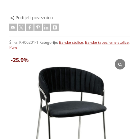
Podijeli poveznicu
Šifra:
KH00201-1
Kategorije:
Barske stolice
,
Barske tapecirane stolice
,
Pure
-25.9%