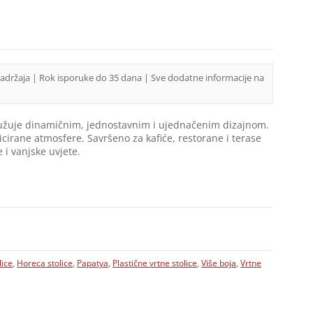
sadržaja | Rok isporuke do 35 dana | Sve dodatne informacije na
kružuje dinamičnim, jednostavnim i ujednačenim dizajnom.
icirane atmosfere. Savršeno za kafiće, restorane i terase
 i vanjske uvjete.
lice
,
Horeca stolice
,
Papatya
,
Plastične vrtne stolice
,
Više boja
,
Vrtne