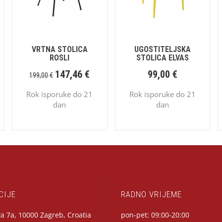
VRTNA STOLICA
UGOSTITELJSKA
ROSLI
STOLICA ELVAS
147,46
€
99,00
€
199,00
€
Rok isporuke do 21
Rok isporuke do 21
dan
dan
CIJE
RADNO VRIJEME
a 7a, 10000 Zagreb, Croatia
pon-pet: 09:00-20:00