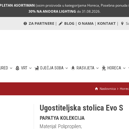
MPLETAN ASORTIMAN
(osim proizvoda u kategorijama Horeca, Posebna ponuda i 
30% NA ANOORA LIGHTING
do 31.08.2026.
ZA PARTNERE
|
BLOG
|
O NAMA
|
KONTAKT
|
Su
URED
VRT
DJEČJA SOBA
RASVJETA
HORECA
Naslovnica
Horec
Ugostiteljska stolica Evo S
PAPATYA KOLEKCIJA
Materijal: Polipropilen;