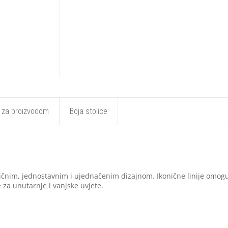
t za proizvodom
Boja stolice
mičnim, jednostavnim i ujednačenim dizajnom. Ikonične linije omogu
e za unutarnje i vanjske uvjete.