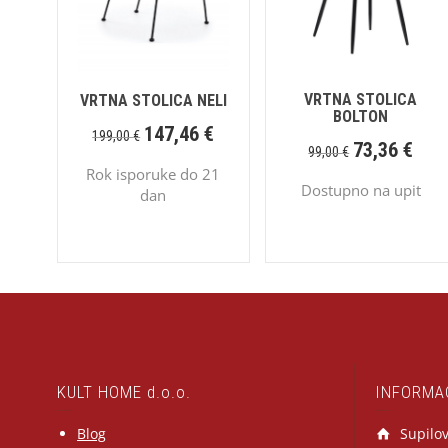
VRTNA STOLICA
VRTNA STOLICA NELI
BOLTON
147,46
€
199,00
€
73,36
€
99,00
€
Rok isporuke do 21
Dostupno na upit
dan
KULT HOME d.o.o.
INFORMA
Blog
Supilov