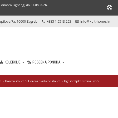
Anoora Lighting) do 31.08.2026.
pilova 7a, 10000 Zagreb
|
+385 1 5513 253
|
info@kult-home.hr
KOLEKCIJE
POSEBNA PONUDA
a
Horeca stolice
Horeca plastične stolice
Ugostiteljska stolica Evo S