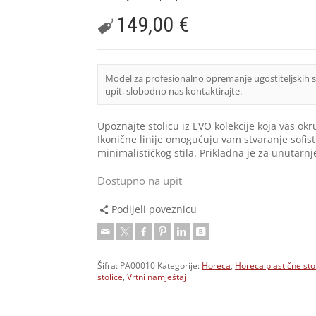
149,00
€
Model za profesionalno opremanje ugostiteljskih 
upit, slobodno nas kontaktirajte.
Upoznajte stolicu iz EVO kolekcije koja vas o
Ikonične linije omogućuju vam stvaranje sofist
minimalističkog stila. Prikladna je za unutarnje
Dostupno na upit
Podijeli poveznicu
Šifra:
PA00010
Kategorije:
Horeca
,
Horeca plastične sto
stolice
,
Vrtni namještaj