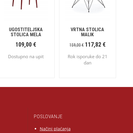
UGOSTITELJSKA
VRTNA STOLICA
STOLICA MELA
MALIK
109,00
€
117,82
€
159,00
€
Dostupno na upit
Rok isporuke do 21
dan
POSLOVANJE
Načini plaćanja