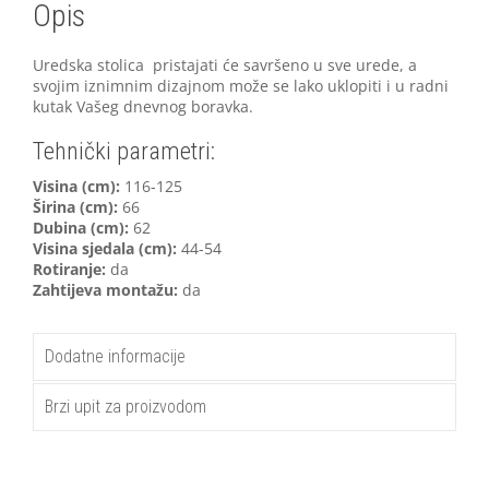
Opis
Uredska stolica pristajati će savršeno u sve urede, a
svojim iznimnim dizajnom može se lako uklopiti i u radni
kutak Vašeg dnevnog boravka.
Tehnički parametri:
V
isina (cm):
116-125
Širina (cm):
66
Dubina (cm):
62
Visina sjedala (cm):
44-54
Rotiranje:
da
Zahtijeva montažu:
da
Dodatne informacije
Brzi upit za proizvodom