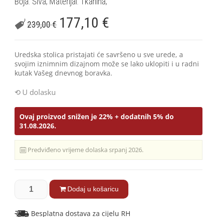
Boja: Siva; Materijal: Tkanina;
177,10
€
239,00
€
Uredska stolica pristajati će savršeno u sve urede, a
svojim iznimnim dizajnom može se lako uklopiti i u radni
kutak Vašeg dnevnog boravka.
U dolasku
Ovaj proizvod snižen je 22% + dodatnih 5% do
31.08.2026.
Predviđeno vrijeme dolaska srpanj 2026.
Dodaj u košaricu
Besplatna dostava za cijelu RH