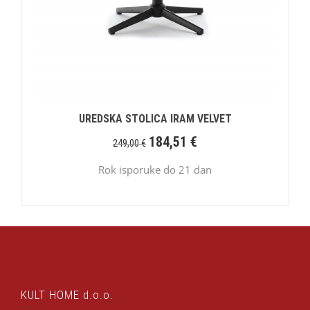
UREDSKA STOLICA IRAM VELVET
184,51
€
249,00
€
Rok isporuke do 21 dan
KULT HOME d.o.o.