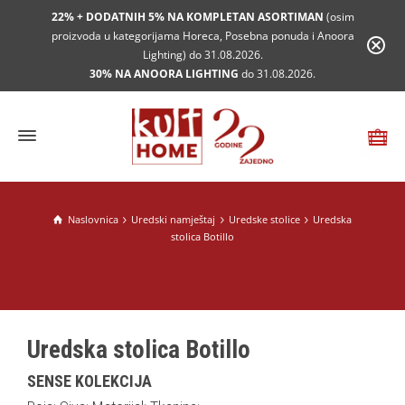
22% + DODATNIH 5% NA KOMPLETAN ASORTIMAN
(osim
proizvoda u kategorijama Horeca, Posebna ponuda i Anoora
Lighting) do 31.08.2026.
30% NA ANOORA LIGHTING
do 31.08.2026.
Naslovnica
Uredski namještaj
Uredske stolice
Uredska
stolica Botillo
Uredska stolica Botillo
SENSE KOLEKCIJA