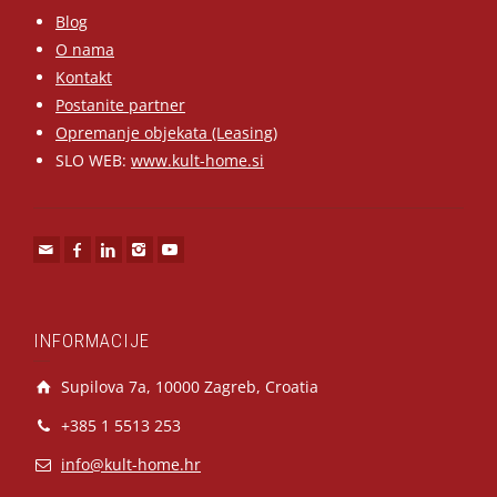
Blog
O nama
Kontakt
Postanite partner
Opremanje objekata (Leasing)
SLO WEB:
www.kult-home.si
INFORMACIJE
Supilova 7a, 10000 Zagreb, Croatia
+385 1 5513 253
info@kult-home.hr