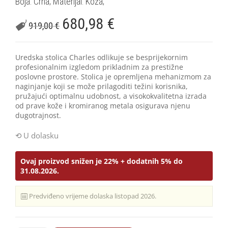
Boja: Crna; Materijal: Koža;
680,98
€
919,00
€
Uredska stolica Charles odlikuje se besprijekornim
profesionalnim izgledom prikladnim za prestižne
poslovne prostore. Stolica je opremljena mehanizmom za
naginjanje koji se može prilagoditi težini korisnika,
pružajući optimalnu udobnost, a visokokvalitetna izrada
od prave kože i kromiranog metala osigurava njenu
dugotrajnost.
U dolasku
Ovaj proizvod snižen je 22% + dodatnih 5% do
31.08.2026.
Predviđeno vrijeme dolaska listopad 2026.