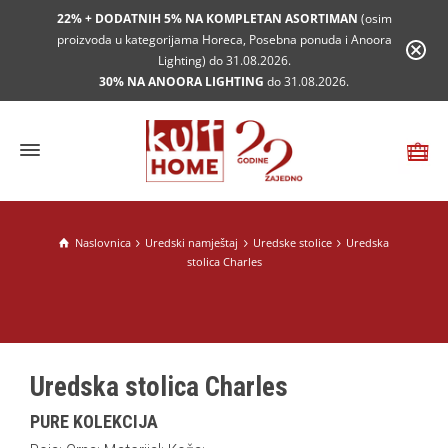
22% + DODATNIH 5% NA KOMPLETAN ASORTIMAN
(osim
proizvoda u kategorijama Horeca, Posebna ponuda i Anoora
Lighting) do 31.08.2026.
30% NA ANOORA LIGHTING
do 31.08.2026.
Naslovnica
Uredski namještaj
Uredske stolice
Uredska
stolica Charles
Uredska stolica Charles
PURE KOLEKCIJA