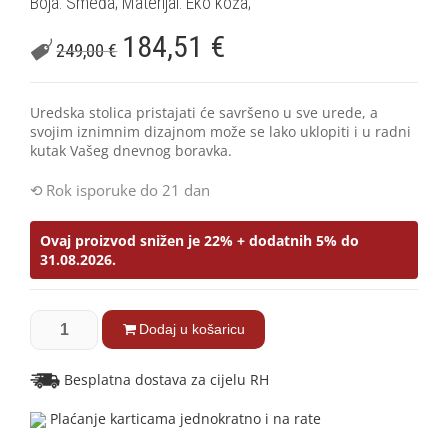
Boja: Smeđa; Materijal: Eko koža;
184,51
€
249,00
€
Uredska stolica pristajati će savršeno u sve urede, a
svojim iznimnim dizajnom može se lako uklopiti i u radni
kutak Vašeg dnevnog boravka.
Rok isporuke do 21 dan
Ovaj proizvod snižen je 22% + dodatnih 5% do
31.08.2026.
Dodaj u košaricu
Besplatna dostava za cijelu RH
Plaćanje karticama jednokratno i na rate