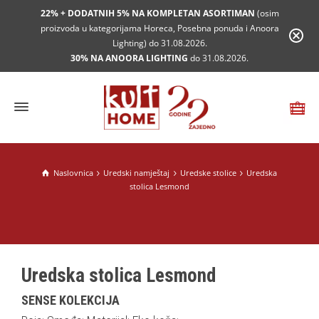
22% + DODATNIH 5% NA KOMPLETAN ASORTIMAN
(osim
proizvoda u kategorijama Horeca, Posebna ponuda i Anoora
Lighting) do 31.08.2026.
30% NA ANOORA LIGHTING
do 31.08.2026.
Naslovnica
Uredski namještaj
Uredske stolice
Uredska
stolica Lesmond
Uredska stolica Lesmond
SENSE KOLEKCIJA