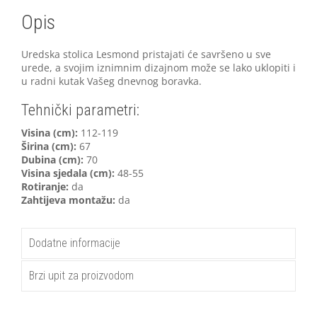
Opis
Uredska stolica Lesmond pristajati će savršeno u sve
urede, a svojim iznimnim dizajnom može se lako uklopiti i
u radni kutak Vašeg dnevnog boravka.
Tehnički parametri:
V
isina (cm):
112-119
Širina (cm):
67
Dubina (cm):
70
Visina sjedala (cm):
48-55
Rotiranje:
da
Zahtijeva montažu:
da
Dodatne informacije
Brzi upit za proizvodom