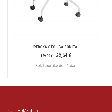
UREDSKA STOLICA BONITA II
132,64
€
179,00
€
Rok isporuke do 21 dan
KULT HOME d.o.o.