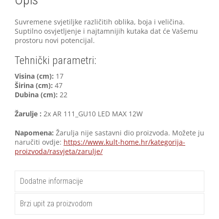
Suvremene svjetiljke različitih oblika, boja i veličina.
Suptilno osvjetljenje i najtamnijih kutaka dat će Vašemu
prostoru novi potencijal.
Tehnički parametri:
V
isina (cm):
17
Širina (cm):
47
Dubina (cm):
22
Žarulje :
2x AR 111_GU10 LED MAX 12W
Napomena:
Žarulja nije sastavni dio proizvoda. Možete ju
naručiti ovdje:
https://www.kult-home.hr/kategorija-
proizvoda/rasvjeta/zarulje/
Dodatne informacije
Brzi upit za proizvodom