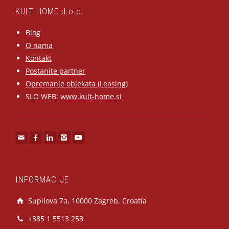
KULT HOME d.o.o.
Blog
O nama
Kontakt
Postanite partner
Opremanje objekata (Leasing)
SLO WEB:
www.kult-home.si
INFORMACIJE
Supilova 7a, 10000 Zagreb, Croatia
+385 1 5513 253