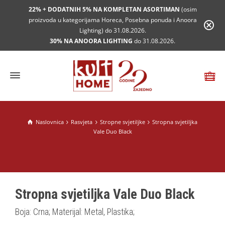
22% + DODATNIH 5% NA KOMPLETAN ASORTIMAN
(osim
proizvoda u kategorijama Horeca, Posebna ponuda i Anoora
Lighting) do 31.08.2026.
30% NA ANOORA LIGHTING
do 31.08.2026.
Naslovnica
Rasvjeta
Stropne svjetiljke
Stropna svjetiljka
Vale Duo Black
Stropna svjetiljka Vale Duo Black
Boja: Crna; Materijal: Metal, Plastika;